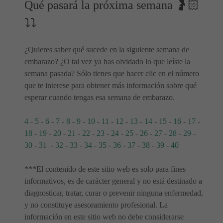
Qué pasará la próxima semana 🤰🏻
⤵⤵
¿Quieres saber qué sucede en la siguiente semana de
embarazo? ¿O tal vez ya has olvidado lo que leíste la
semana pasada? Sólo tienes que hacer clic en el número
que te interese para obtener más información sobre qué
esperar cuando tengas esa semana de embarazo.
4
-
5
-
6
-
7
-
8
-
9
-
10
-
11
-
12
-
13
-
14
-
15
-
16
-
17
-
18
-
19
-
20
-
21
-
22
-
23
-
24
-
25
-
26
-
27
-
28
-
29
-
30
-
31
-
32
-
33
-
34
-
35
-
36
-
37
-
38
-
39
-
40
***El contenido de este sitio web es solo para fines
informativos, es de carácter general y no está destinado a
diagnosticar, tratar, curar o prevenir ninguna enfermedad,
y no constituye asesoramiento profesional. La
información en este sitio web no debe considerarse