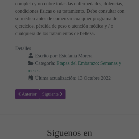
completa y no cubre todas las enfermedades, dolencias,
condiciones físicas o su tratamiento. Debe consultar con
su médico antes de comenzar cualquier programa de
ejercicios, pérdida de peso o atención médica y / o
cualquiera de los tratamientos de belleza.
Detalles
Escrito por:
Estefanía Morera
Categoría:
Etapas del Embarazo: Semanas y
meses
Última actualización: 13 Octubre 2022
Artículo anterior: Tu embarazo: 34 semanas de gestación
Artículo siguiente: Tu embarazo: 36 semanas de gestac
Anterior
Siguiente
Síguenos en