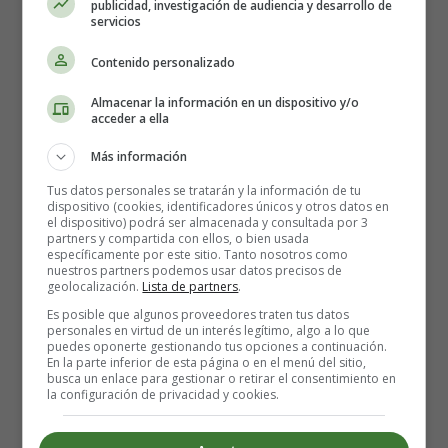
publicidad, investigación de audiencia y desarrollo de
servicios
fatiga
dificultad para respirar
Contenido personalizado
micción frecuente
problemas para dormir
Almacenar la información en un dispositivo y/o
acceder a ella
ardor de estómago
hinchazón de tobillos, dedos o cara
Más información
hemorroides
Tus datos personales se tratarán y la información de tu
dolor lumbar con ciática
dispositivo (cookies, identificadores únicos y otros datos en
senos sensibles
el dispositivo) podrá ser almacenada y consultada por 3
partners y compartida con ellos, o bien usada
pérdidas acuosas y lechosas (calostro) de los pechos
específicamente por este sitio. Tanto nosotros como
nuestros partners podemos usar datos precisos de
geolocalización.
Lista de partners
.
La falta de aire debería mejorar cuando el bebé se
Es posible que algunos proveedores traten tus datos
desplace más hacia el interior de la pelvis
. Aunque el
personales en virtud de un interés legítimo, algo a lo que
aligeramiento ayuda a aliviar este síntoma, también puede
puedes oponerte gestionando tus opciones a continuación.
En la parte inferior de esta página o en el menú del sitio,
provocar un
aumento de la frecuencia de la micción,
busca un enlace para gestionar o retirar el consentimiento en
ya que el bebé ejerce una mayor presión sobre la
la configuración de privacidad y cookies.
vejiga
. Si se trata de tu primer bebé, es de esperar que
esto ocurra en cualquier momento de las próximas