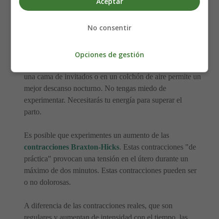
Aceptar
semanas.
No consentir
Los problemas de sueño son comunes en esta semana.
Intenta dormir sobre tu lado izquierdo. Una almohada
para embarazadas también puede ayudar. Algunas
Opciones de gestión
mujeres consideran que dormir en un sillón reclinable, en
una cama de invitados o en un colchón de aire permite un
mejor descanso nocturno. No tengas miedo de
experimentar. Necesitarás tu energía para superar el
parto.
Es posible que experimentes un aumento de las
contracciones Braxton-Hicks
. Estas contracciones "de
práctica" provocan una tensión en el útero durante un
máximo de dos minutos. Estas contracciones pueden ser
o no dolorosas.
A diferencia de las contracciones reales, que son
regulares y aumentan de intensidad con el tiempo, las