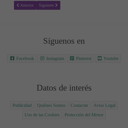
Artículo anterior: Contactar
Artículo siguiente: Anúnciate - Publicidad
Anterior
Siguiente
Síguenos en
Facebook
Instagram
Pinterest
Youtube
Datos de interés
Publicidad
Quiénes Somos
Contactar
Aviso Legal
Uso de las Cookies
Protección del Menor