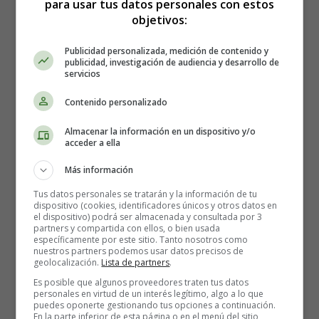
para usar tus datos personales con estos
Que Usted navegue por el sitio
objetivos:
Que menudospeques.net recopile información sobre
cómo utiliza Usted la página web, para así entender la
Publicidad personalizada, medición de contenido y
publicidad, investigación de audiencia y desarrollo de
usabilidad del sitio, y ayudarnos a implementar las
servicios
mejoras necesarias. Estas cookies no recogerán ninguna
información sobre Usted que pueda ser usada con fines
Contenido personalizado
publicitarios, o información acerca de sus preferencias
Almacenar la información en un dispositivo y/o
(tales como sus datos de usuario) más allá de esa visita en
acceder a ella
particular.
Más información
2. Cookies Funcionales
Tus datos personales se tratarán y la información de tu
dispositivo (cookies, identificadores únicos y otros datos en
el dispositivo) podrá ser almacenada y consultada por 3
partners y compartida con ellos, o bien usada
Nuestro propósito con estas cookies no es otro que
específicamente por este sitio. Tanto nosotros como
mejorar la experiencia de los usuarios de
nuestros partners podemos usar datos precisos de
geolocalización.
Lista de partners
.
menudospeques.net. Podrá rechazar en cualquier
momento el uso de dichas cookies. menudospeques.net
Es posible que algunos proveedores traten tus datos
personales en virtud de un interés legítimo, algo a lo que
utiliza estas cookies para recordar ciertos parámetros de
puedes oponerte gestionando tus opciones a continuación.
configuración o para proporcionar ciertos servicios o
En la parte inferior de esta página o en el menú del sitio,