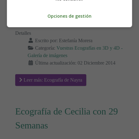
Opciones de gestión
Detalles
Escrito por:
Estefanía Morera
Categoría:
Vuestras Ecografías en 3D y 4D -
Galería de imágenes
Última actualización: 02 Diciembre 2014
Leer más: Ecografía de Nayra
Ecografía de Cecilia con 29
Semanas