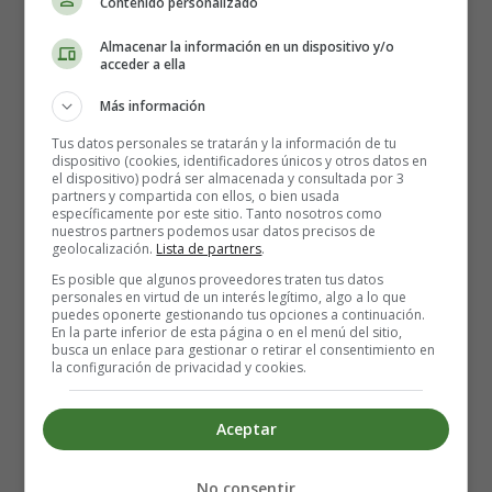
Contenido personalizado
Eco de Bebé - Fotos gratis de
Almacenar la información en un dispositivo y/o
ecografías en 3D y 4D.
acceder a ella
Más información
Esta es nuestra niña, se llama Nayra y estamos ansiosos
Tus datos personales se tratarán y la información de tu
porque nazca (el 29 de noviembre mas o menos, se
dispositivo (cookies, identificadores únicos y otros datos en
el dispositivo) podrá ser almacenada y consultada por 3
supone). Esperamos que os guste tanto como a nosotros,
partners y compartida con ellos, o bien usada
saludos.
específicamente por este sitio. Tanto nosotros como
nuestros partners podemos usar datos precisos de
geolocalización.
Lista de partners
.
Es posible que algunos proveedores traten tus datos
personales en virtud de un interés legítimo, algo a lo que
puedes oponerte gestionando tus opciones a continuación.
En la parte inferior de esta página o en el menú del sitio,
busca un enlace para gestionar o retirar el consentimiento en
la configuración de privacidad y cookies.
Aceptar
No consentir