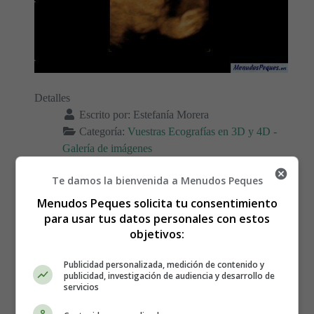
Detalles
Escrito por:
Estefanía Morera
Categoría:
Vuestras Ecografías en 3D y 4D -
Galería de imágenes
Última actualización: 02 Diciembre 2014
Te damos la bienvenida a Menudos Peques
Menudos Peques solicita tu consentimiento
Leer más: Ecografía de Lukas con 29 semanas
para usar tus datos personales con estos
objetivos:
Publicidad personalizada, medición de contenido y
Ecografía de Nayra
publicidad, investigación de audiencia y desarrollo de
servicios