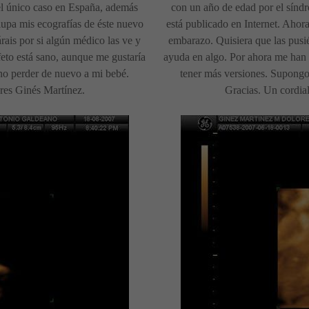
el único caso en España, además
con un año de edad por el sínd
lupa mis ecografías de éste nuevo
está publicado en Internet. Ahor
rais por si algún médico las ve y
embarazo. Quisiera que las pusié
eto está sano, aunque me gustaría
ayuda en algo. Por ahora me han 
no perder de nuevo a mi bebé.
tener más versiones. Supongo
res Ginés Martínez.
Gracias. Un cordia