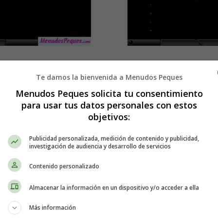
Detalles
Escrito por:
Estefanía 
Te damos la bienvenida a Menudos Peques
- Galería de imágenes
Categoría:
Vuestras Ec
Menudos Peques solicita tu consentimiento
Última actualización:
para usar tus datos personales con estos
objetivos:
Publicidad personalizada, medición de contenido y publicidad,
n 29 Semanas de
Ecografía de Kar
investigación de audiencia y desarrollo de servicios
Gestación
Contenido personalizado
Almacenar la información en un dispositivo y/o acceder a ella
 de ecografías en
Eco de Bebé - Fo
Más información