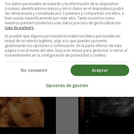
Tus datos personales se tratarán y la información de tu dispositivo
(cookies, identificadores únicos y otros datos en el dispositivo) podrá
ser almacenada y consultada por 3 partners y compartida con ellos, o
bien usada específicamente por este sitio. Tanto nosotros como
nas de gestación
y somos de
Es mi Bebé, se llama Karlo 
nuestros partners podemos usar datos precisos de geolocalización.
os!
Mo
Lista de partners
.
Es posible que algunos proveedores traten tus datos personales en
virtud de un interés legítimo, algo a lo que puedes oponerte
gestionando tus opciones a continuación. En la parte inferior de esta
página o en el menú del sitio, busca un enlace para gestionar o retirar el
consentimiento en la configuración de privacidad y cookies.
No consentir
Aceptar
Opciones de gestión