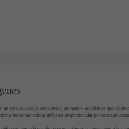
genes
ías, un espacio lleno de emociones y momentos inolvidables que captura
 mediante las conmovedoras imágenes proporcionadas por las maravillosa
 embarazo, donde la tecnología se une al amor, la anticipación y la aleg