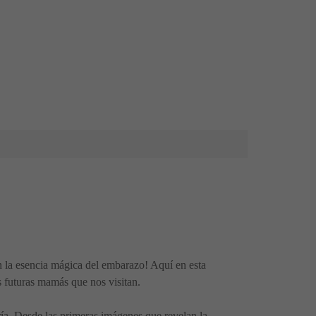
n la esencia mágica del embarazo! Aquí en esta
s futuras mamás que nos visitan.
ría. Desde las primeras imágenes que revelan la