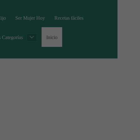
ijo
Ser Mujer Hoy
Recetas fáciles
s Categorías
Inicio