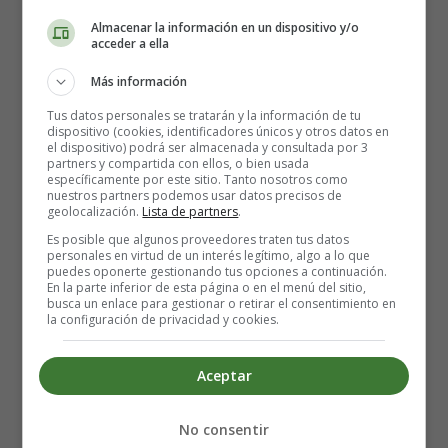
Almacenar la información en un dispositivo y/o
acceder a ella
Más información
Tus datos personales se tratarán y la información de tu
Detalles
dispositivo (cookies, identificadores únicos y otros datos en
Escrito por:
Estefanía Morera
el dispositivo) podrá ser almacenada y consultada por 3
partners y compartida con ellos, o bien usada
Categoría:
Desarrollo Psicosocial
específicamente por este sitio. Tanto nosotros como
Última actualización: 10 Junio 2026
nuestros partners podemos usar datos precisos de
geolocalización.
Lista de partners
.
Es posible que algunos proveedores traten tus datos
Leer más: Campamentos Tecnológicos Verano
personales en virtud de un interés legítimo, algo a lo que
puedes oponerte gestionando tus opciones a continuación.
2026 para niños: Robótica, IA y Drones en España
En la parte inferior de esta página o en el menú del sitio,
busca un enlace para gestionar o retirar el consentimiento en
la configuración de privacidad y cookies.
Autonomía Infantil: Cómo
Aceptar
dejar hacer más a tus Hijos
No consentir