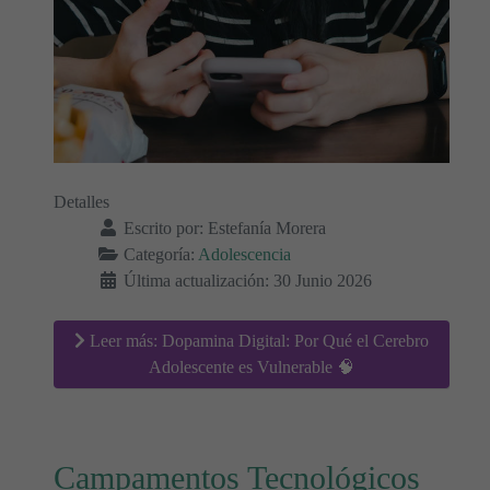
Detalles
Escrito por:
Estefanía Morera
Categoría:
Adolescencia
Última actualización: 30 Junio 2026
Leer más: Dopamina Digital: Por Qué el Cerebro
Adolescente es Vulnerable 🧠
Campamentos Tecnológicos