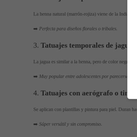
La henna natural (marrón-rojiza) viene de la India y o
➡️
Perfecta para diseños florales o tribales.
3.
Tatuajes temporales de jagua
La jagua es similar a la henna, pero de color negro az
➡️
Muy popular entre adolescentes por parecerse más 
4.
Tatuajes con aerógrafo o tinta
Se aplican con plantillas y pintura para piel. Duran h
➡️
Súper versátil y sin compromiso.