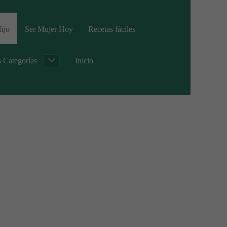
ijo
Ser Mujer Hoy
Recetas fáciles
s Categorías
Inicio