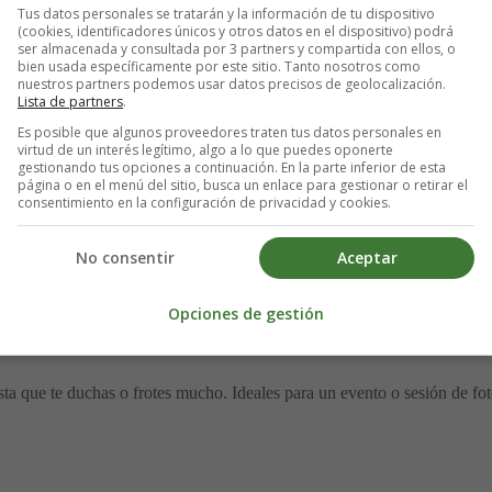
Tus datos personales se tratarán y la información de tu dispositivo
(cookies, identificadores únicos y otros datos en el dispositivo) podrá
ser almacenada y consultada por 3 partners y compartida con ellos, o
tros países árabes. Dura entre 1 y 3 semanas. Se aplica como una pasta q
bien usada específicamente por este sitio. Tanto nosotros como
nuestros partners podemos usar datos precisos de geolocalización.
Lista de partners
.
Es posible que algunos proveedores traten tus datos personales en
virtud de un interés legítimo, algo a lo que puedes oponerte
gestionando tus opciones a continuación. En la parte inferior de esta
página o en el menú del sitio, busca un enlace para gestionar o retirar el
consentimiento en la configuración de privacidad y cookies.
ulado. Es natural, viene de una fruta amazónica, y dura unos 10-15 días
No consentir
Aceptar
al tatuaje real.
Opciones de gestión
 corporal
asta que te duchas o frotes mucho. Ideales para un evento o sesión de fot