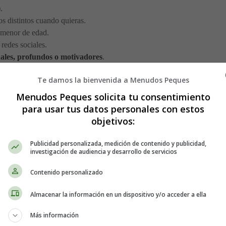
.
os distintos cuando quieras.
 menor de edad.
 redes sociales.
nales, profundos o motivadores
.
Te damos la bienvenida a Menudos Peques
ales
Menudos Peques solicita tu consentimiento
para usar tus datos personales con estos
s existen. Aquí van los tipos más populares:
objetivos:
ua)
Publicidad personalizada, medición de contenido y publicidad,
investigación de audiencia y desarrollo de servicios
Duran entre 3 y 7 días. Hay diseños muy currados, desde geométricos ha
Contenido personalizado
Almacenar la información en un dispositivo y/o acceder a ella
Más información