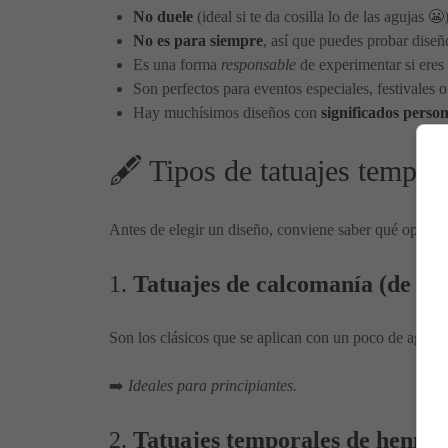
No duele
(ideal si te da cosilla lo de las agujas 😬)
No es para siempre
, así que puedes probar diseñ
Es una forma
responsable
de experimentar si eres
Son perfectos para eventos especiales, festivales o
Hay muchísimos diseños con
significados perso
🖋️ Tipos de tatuajes tempor
Antes de elegir un diseño, conviene saber qué opcione
1.
Tatuajes de calcomanía (de ag
Son los clásicos que se aplican con un poco de agua. 
➡️
Ideales para principiantes.
2.
Tatuajes temporales de henna