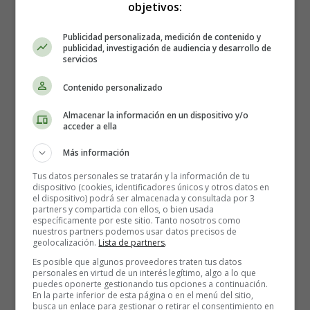
objetivos:
una identidad falsa (se había inscrito como “Teresa
Neele”).
Publicidad personalizada, medición de contenido y
publicidad, investigación de audiencia y desarrollo de
servicios
Teorías:
Contenido personalizado
Amnesia disociativa provocada por un accidente y
una crisis personal (su marido la engañaba).
Almacenar la información en un dispositivo y/o
acceder a ella
Una desaparición voluntaria con intención de dar un
toque dramático. Ella misma dijo haber olvidado
Más información
todo.
Tus datos personales se tratarán y la información de tu
dispositivo (cookies, identificadores únicos y otros datos en
Lo que más intriga:
el dispositivo) podrá ser almacenada y consultada por 3
partners y compartida con ellos, o bien usada
Si recuperó la memoria, ¿por qué no dijo más? ¿Fue
específicamente por este sitio. Tanto nosotros como
teatrillo o algo más oscuro? Es un misterio envuelto en su
nuestros partners podemos usar datos precisos de
geolocalización.
Lista de partners
.
propia narrativa de novela.
Es posible que algunos proveedores traten tus datos
personales en virtud de un interés legítimo, algo a lo que
6. Anabelle – ¿Muñeca
puedes oponerte gestionando tus opciones a continuación.
En la parte inferior de esta página o en el menú del sitio,
busca un enlace para gestionar o retirar el consentimiento en