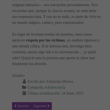
enigmas literarios—
nos interpelan
personalmente. Nos
recuerdan que, aunque la ciencia avanza, no todo tiene
una respuesta clara. Y eso no es malo, es parte de vivir en
un mundo mágico, caótico, pero esperanzador.
En lugar de inventar teorías sin pruebas, estos casos
merecen
respeto por las víctimas
, un análisis riguroso y
una mirada crítica. Si te interesa uno, investiga bien,
contrasta, aporta algo útil a la conversación… ¡y quién
sabe! Quizá tú seas la persona que aporte la clave que
finalmente los desvele.
Detalles
Escrito por:
Estefanía Morera
Categoría:
Adolescencia
Última actualización: 24 Junio 2025
Artículo anterior: ¿Universidad o Formación Profesional? Pros y Co
Artículo siguiente: Tatuajes Temporales con Significad
Anterior
Siguiente