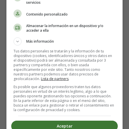
servicios
Contenido personalizado
Almacenar la información en un dispositivo y/o
Detalles
acceder a ella
Escrito por:
Estefanía Morera
Más información
Categoría:
Salud y Cuidados durante el
embarazo
Tus datos personales se tratarán y la información de tu
dispositivo (cookies, identificadores únicos y otros datos en
Última actualización: 20 Julio 2026
el dispositivo) podrá ser almacenada y consultada por 3
partners y compartida con ellos, o bien usada
específicamente por este sitio. Tanto nosotros como
Leer más: Consejos para sobrellevar el Calor
nuestros partners podemos usar datos precisos de
geolocalización.
Lista de partners
.
durante el Embarazo 🤰🏻🥵
Es posible que algunos proveedores traten tus datos
personales en virtud de un interés legítimo, algo a lo que
puedes oponerte gestionando tus opciones a continuación.
En la parte inferior de esta página o en el menú del sitio,
busca un enlace para gestionar o retirar el consentimiento en
🌞🍽️ Recetas Rápidas y
la configuración de privacidad y cookies.
Fáciles para esos días de
Aceptar