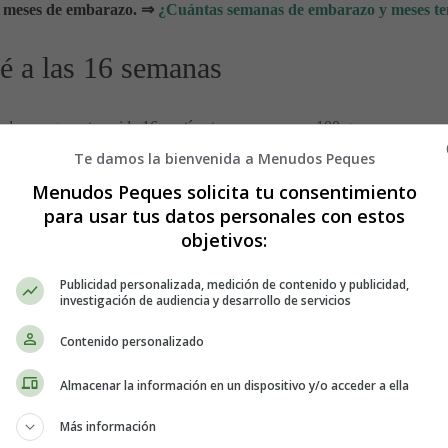
o meses de embarazo.
⇒
¿Cuántas semanas de embarazo y meses te
é a las 16 semanas
 de un aguacate, mide 16 centímetros y pesa unos 100 gramos.
Te damos la bienvenida a Menudos Peques
l bebé está escuchando tu voz, gracias a los pequeños huesos que 
Menudos Peques solicita tu consentimiento
 están formando sus papilas gustativas.
para usar tus datos personales con estos
objetivos:
 ti, a veces con
hipo
, que podrás sentir en las próximas semanas.
Publicidad personalizada, medición de contenido y publicidad,
stre, y un feto de 16 semanas no es una excepción. Los músculos y los
investigación de audiencia y desarrollo de servicios
ecen las uñas de los pies y se desarrollan las piernas.
Contenido personalizado
uerpo?
Almacenar la información en un dispositivo y/o acceder a ella
Más información
e luna de miel" del embarazo. Puede que notes que duermes más profun