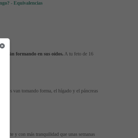
ngo? - Equivalencias
se están formando en sus oídos.
A tu feto de 16
 huesos van tomando forma, el hígado y el páncreas
damente y con más tranquilidad que unas semanas