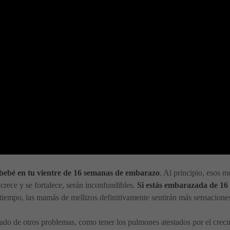
bebé en tu vientre de 16 semanas de embarazo
. Al principio, esos 
crece y se fortalece, serán inconfundibles.
Si estás embarazada de 16 
tiempo, las mamás de mellizos definitivamente sentirán más sensaciones
o de otros problemas, como tener los pulmones atestados por el crecimi