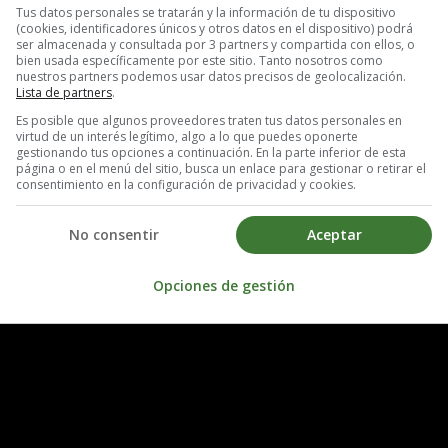
rmir de lado.
Tus datos personales se tratarán y la información de tu dispositivo
(cookies, identificadores únicos y otros datos en el dispositivo) podrá
ser almacenada y consultada por 3 partners y compartida con ellos, o
 Tu estado de ánimo también puede mejorar, pero no te sorprendas si s
bien usada específicamente por este sitio. Tanto nosotros como
nuestros partners podemos usar datos precisos de geolocalización.
Lista de partners
.
Es posible que algunos proveedores traten tus datos personales en
virtud de un interés legítimo, algo a lo que puedes oponerte
gestionando tus opciones a continuación. En la parte inferior de esta
página o en el menú del sitio, busca un enlace para gestionar o retirar el
consentimiento en la configuración de privacidad y cookies.
No consentir
Aceptar
Opciones de gestión