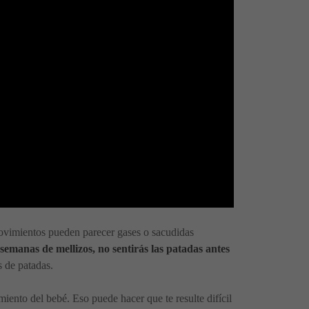
movimientos pueden parecer gases o sacudidas
semanas de mellizos, no sentirás las patadas antes
 de patadas.
ento del bebé. Eso puede hacer que te resulte difícil