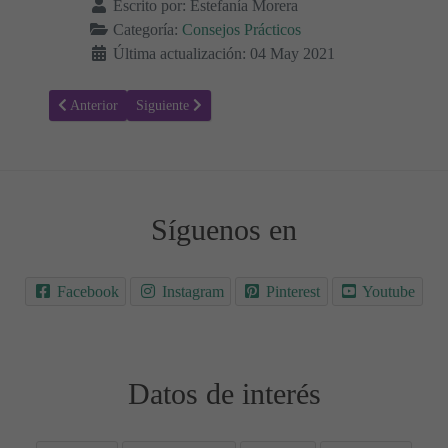
Escrito por:
Estefanía Morera
Categoría:
Consejos Prácticos
Última actualización: 04 May 2021
Artículo anterior: Los Pañales de tela reutilizables más vendidos
Artículo siguiente: Protectores de esquinas para protege
Anterior
Siguiente
Síguenos en
Facebook
Instagram
Pinterest
Youtube
Datos de interés