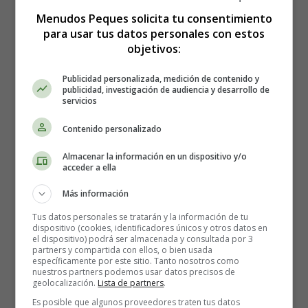
plegado
Menudos Peques solicita tu consentimiento
para usar tus datos personales con estos
Algunos modelos tienen la ventaja de ser
objetivos:
fáciles de
desmontar (ruedas y asiento) y de poder guardarse
Publicidad personalizada, medición de contenido y
en un espacio reducido
.
publicidad, investigación de audiencia y desarrollo de
servicios
Almacenamiento
Contenido personalizado
Asegúrate de que en el cochecito que has elegido cabe la
Almacenar la información en un dispositivo y/o
acceder a ella
bolsa de los pañales y algunas compras.
Más información
El sistema de viaje
Tus datos personales se tratarán y la información de tu
dispositivo (cookies, identificadores únicos y otros datos en
el dispositivo) podrá ser almacenada y consultada por 3
Incluye un portabebés y una base para su instalación en
partners y compartida con ellos, o bien usada
específicamente por este sitio. Tanto nosotros como
el coche. El sistema de fijación de cinco puntos y el
nuestros partners podemos usar datos precisos de
respaldo reclinable.
geolocalización.
Lista de partners
.
Tómate el tiempo necesario en la tienda para probar el
Es posible que algunos proveedores traten tus datos