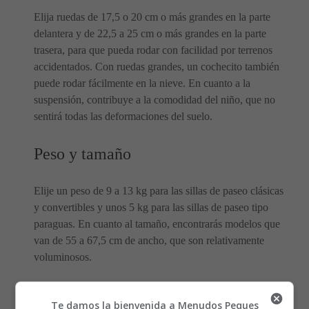
Elija ruedas de 17,5 o 20 cm o más grandes en la parte
delantera y de 22,5 a 25 cm o más grandes en la parte
trasera, para que pueda rodar con facilidad por terrenos
accidentados. Con ruedas grandes, un cochecito también
puede rodar fácilmente en la nieve. En cuanto a la
suspensión, contribuye a la comodidad del niño, que no
sentirá todas las deformaciones del suelo.
Peso y tamaño
Elije un peso de 9 a 13 kg para las sillas de paseo clásicas
y convertibles y unos 5 kg para las sillas de paseo tipo
paraguas. En cuanto al tamaño, encontrarás modelos que
van de 55 a 67,5 cm de ancho, que son relativamente
voluminosos.
El espacio que ocupa el cochecito
Te damos la bienvenida a Menudos Peques