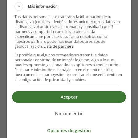
hipertensión arterial
. Las mujeres con sobrepeso u
Más información
obesidad, por definición, ya tienen un mayor riesgo de
Tus datos personales se tratarán y la información de tu
dar a luz por cesárea y de desarrollar hipertensión. En el
dispositivo (cookies, identificadores únicos y otros datos en
el dispositivo) podrá ser almacenada y consultada por 3
caso de la diabetes en estas personas, el riesgo es por
partners y compartida con ellos, o bien usada
tanto aún mayor. Además, en la madre, se produce un
específicamente por este sitio. Tanto nosotros como
nuestros partners podemos usar datos precisos de
aumento de la
diabetes posnatal
con un riesgo
geolocalización.
Lista de partners
.
multiplicado por 7. Por eso el control de la diabetes no se
Es posible que algunos proveedores traten tus datos
detiene en el parto. En el posparto, las madres deben
personales en virtud de un interés legítimo, algo a lo que
puedes oponerte gestionando tus opciones a continuación.
seguir alimentándose bien y controlar sus niveles de
En la parte inferior de esta página o en el menú del sitio,
azúcar en sangre cada año.
busca un enlace para gestionar o retirar el consentimiento en
la configuración de privacidad y cookies.
¿Cómo se diagnostica la
Aceptar
diabetes gestacional?
No consentir
Se mide la glucemia en ayunas. Cuando el nivel de
glucosa en sangre es superior a 1,26 g/L, se trata de una
Opciones de gestión
diabetes de tipo 2 previa al embarazo. Cuando está entre