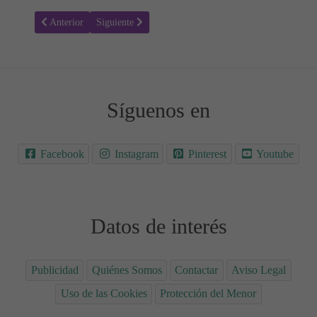
Artículo anterior: Espina Bífida - Prevención y Detección en el Emb
Artículo siguiente: Embarazo en Mujeres con Diabetes 
Anterior
Siguiente
Síguenos en
Facebook
Instagram
Pinterest
Youtube
Datos de interés
Publicidad
Quiénes Somos
Contactar
Aviso Legal
Uso de las Cookies
Protección del Menor