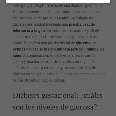
0,92 g/L y 1,26 g/L, se trata de una diabetes gestacional.
A otras pacientes no diagnosticadas previamente pero
con factores de riesgo se les realiza un cribado de
diabetes gestacional mediante una
prueba oral de
tolerancia a la glucosa
entre las semanas 24 y 28 de
amenorrea, cuando la tolerancia a la glucosa es más
pobre. Se realiza una prueba inicial de
glucemia en
ayunas y luego se ingiere glucosa (azúcar) diluida en
agua
. A continuación, se debe esperar en el mismo
centro y una hora más tarde se realiza un segundo
análisis de glucosa en sangre y un tercer análisis de
glucosa en sangre al cabo de 2 horas, momento en el que
habrás absorbido todo el azúcar.
Diabetes gestacional: ¿cuáles
son los niveles de glucosa?