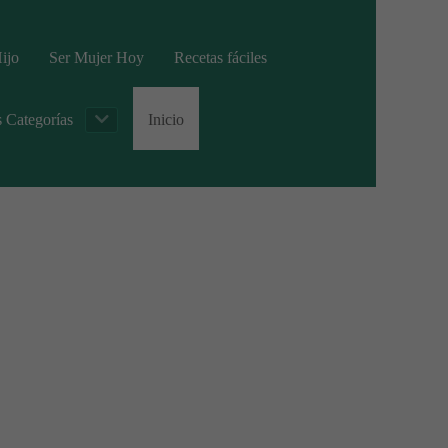
ijo
Ser Mujer Hoy
Recetas fáciles
s Categorías
Inicio