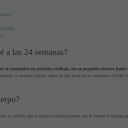
l feto?
el Útero
ro
bé a las 24 semanas?
é se encuentra en posición vertical, con su pequeño trasero junto a
cómoda. A menudo puedes saber en qué posición se encuentra el bebé en
uerpo?
o, es posible que tu pareja u otras personas que te toquen la barriga t