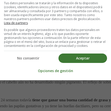
Tus datos personales se tratarán y la información de tu dispositivo
(cookies, identificadores únicos y otros datos en el dispositivo) podrá
ser almacenada y consultada por 3 partners y compartida con ellos, o
bien usada específicamente por este sitio. Tanto nosotros como
nuestros partners podemos usar datos precisos de geolocalización.
Lista de partners
.
Es posible que algunos proveedores traten tus datos personales en
virtud de un interés legítimo, algo a lo que puedes oponerte
gestionando tus opciones a continuación. En la parte inferior de esta
página o en el menú del sitio, busca un enlace para gestionar o retirar el
consentimiento en la configuración de privacidad y cookies.
No consentir
Aceptar
Opciones de gestión
ro el cabello aún no ha desarrollado ningún pigmento. El reflejo de sobr
e 24 semanas todavía
tiene que ganar una buena cantidad de grasa 
endo las papilas gustativas y ya tiene las huellas dactilares, pero su ce