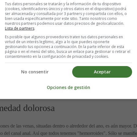
Tus datos personales se tratarán y la información de tu dispositivo
(cookies, identificadores únicos y otros datos en el dispositivo) podrá
ser almacenada y consultada por 3 partners y compartida con ellos, o
rimer trimestre del embarazo, mantenerse activa también es beneficioso
bien usada específicamente por este sitio. Tanto nosotros como
nuestros partners podemos usar datos precisos de geolocalización.
r, gimnasia suave...).
Lista de partners
.
Es posible que algunos proveedores traten tus datos personales en
ecesidad, sin resistirse nunca a las ganas.
virtud de un interés legítimo, algo a lo que puedes oponerte
gestionando tus opciones a continuación. En la parte inferior de esta
página o en el menú del sitio, busca un enlace para gestionar o retirar el
¿Cuándo consultar?
consentimiento en la configuración de privacidad y cookies.
No consentir
Aceptar
ficaces o en caso de dolor, es posible que el médico deba recetarte algú
heces, lactulosa y lactitol que se toleran bien... En los casos de estreñi
Opciones de gestión
n los más eficaces, pero no pueden utilizarse a largo plazo.
medad dolorosa
ciones de las venas, situadas dentro o alrededor del ano, es aún mayor. 
ido del canal anal. Así que todos tenemos "hemorroides". Sólo se manifi