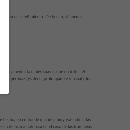
 contra el estreñimiento. De hecho, si puedes,
n medicamento: laxantes suaves que no irriten el
miento pertinaz (es decir, prolongado e inusual), los
De hecho, en contra de una idea muy extendida, las
estan de forma dolorosa en el caso de las trombosis