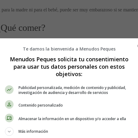
i para la madre ni para el bebé, puede ser muy embarazoso si se manti
 ¿Qué comer?
jará, efectivamente, que revises tu dieta y que:
Te damos la bienvenida a Menudos Peques
Menudos Peques solicita tu consentimiento
rescas no irritantes que favorecen el tránsito intestinal. Un consumo di
para usar tus datos personales con estos
rá la ingesta necesaria.
objetivos:
arte. El agua fría, al estimular la mucosa gástrica, favorece el reflejo
Publicidad personalizada, medición de contenido y publicidad,
dio o dos al día (agua, caldos, zumo de fruta fresca, leche, infusiones.
investigación de audiencia y desarrollo de servicios
as, manzanas, ciruelas pasas), así como alimentos ricos en fibra (pan in
Contenido personalizado
Almacenar la información en un dispositivo y/o acceder a ella
as frutas cada día.
Más información
 riesgo de estreñimiento