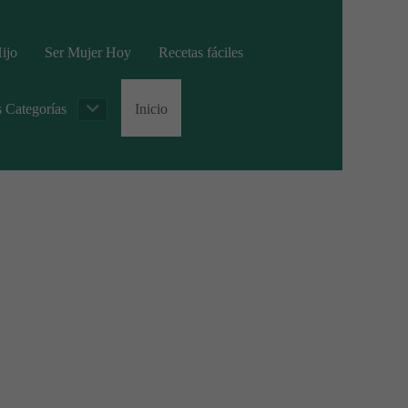
ijo
Ser Mujer Hoy
Recetas fáciles
s Categorías
Inicio