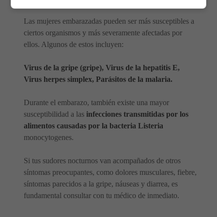
Las mujeres embarazadas pueden ser más susceptibles a
ciertos organismos y más severamente afectadas por
ellos. Algunos de estos incluyen:
Virus de la gripe (gripe), Virus de la hepatitis E,
Virus herpes simplex, Parásitos de la malaria.
Durante el embarazo, también existe una mayor
susceptibilidad a las
infecciones transmitidas por los
alimentos causadas por la bacteria Listeria
monocytogenes.
Si tus sudores nocturnos van acompañados de otros
síntomas preocupantes, como dolores musculares, fiebre,
síntomas parecidos a la gripe, náuseas y diarrea, es
fundamental consultar con tu médico de inmediato.