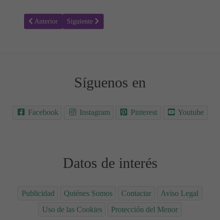
Artículo anterior: Lo que necesitas saber sobre Medicamentos y Emb
Artículo siguiente: Ovarios poliquísticos: ¿Qué riesgos 
Anterior
Siguiente
Síguenos en
Facebook
Instagram
Pinterest
Youtube
Datos de interés
Publicidad
Quiénes Somos
Contactar
Aviso Legal
Uso de las Cookies
Protección del Menor