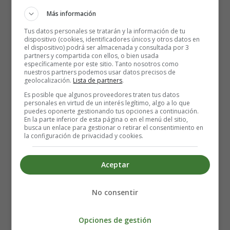
temperatura y, por lo tanto, provocar sudores nocturnos.
Más información
Tus datos personales se tratarán y la información de tu
Si tienes sudores nocturnos crónicos que no desaparecen
dispositivo (cookies, identificadores únicos y otros datos en
el dispositivo) podrá ser almacenada y consultada por 3
o un historial de problemas de tiroides, te recomendamos
partners y compartida con ellos, o bien usada
que hables con tu médico para una evaluación adicional.
específicamente por este sitio. Tanto nosotros como
nuestros partners podemos usar datos precisos de
geolocalización.
Lista de partners
.
Infecciones
Es posible que algunos proveedores traten tus datos
personales en virtud de un interés legítimo, algo a lo que
puedes oponerte gestionando tus opciones a continuación.
Los sudores nocturnos podrían ser una señal de una
En la parte inferior de esta página o en el menú del sitio,
busca un enlace para gestionar o retirar el consentimiento en
infección o afección más grave
. Es un síntoma clásico
la configuración de privacidad y cookies.
de tuberculosis y linfoma, que sería una razón
extremadamente rara para los sudores nocturnos durante
Aceptar
el embarazo.
Pero el embarazo puede aumentar el riesgo de una mujer
No consentir
de ciertas infecciones que pueden causar sudores
nocturnos debido a cambios normales en el sistema
Opciones de gestión
inmunitario, entre otros ajustes fisiológicos.