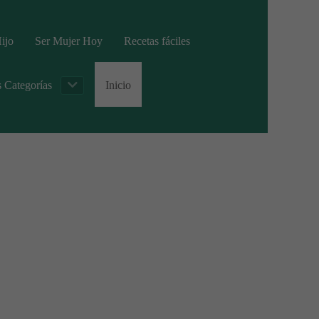
ijo
Ser Mujer Hoy
Recetas fáciles
s Categorías
Inicio