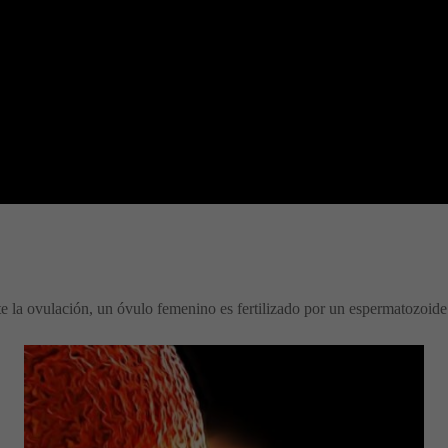
e la ovulación, un óvulo femenino es fertilizado por un espermatozoid