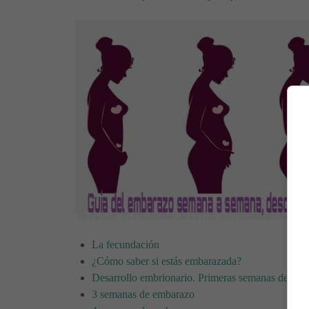
La fecundación
¿Cómo saber si estás embarazada?
Desarrollo embrionario. Primeras semanas de em
3 semanas de embarazo