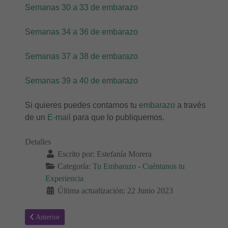
Semanas 30 a 33 de embarazo
Semanas 34 a 36 de embarazo
Semanas 37 a 38 de embarazo
Semanas 39 a 40 de embarazo
Si quieres puedes contarnos tu
embarazo
a través
de un
E-mail
para que lo publiquemos.
Detalles
Escrito por:
Estefanía Morera
Categoría:
Tu Embarazo - Cuéntanos tu
Experiencia
Última actualización: 22 Junio 2023
Artículo anterior: Primera Visita al Ginecólogo - Diario de mi Emba
Anterior