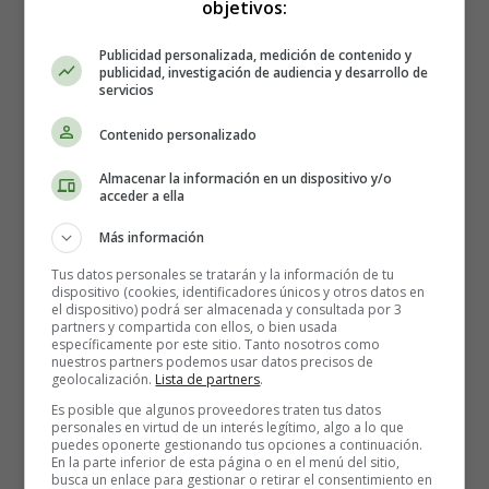
objetivos:
conseguido nuestro objetivo.
Publicidad personalizada, medición de contenido y
A los tres minutos de realizar la
prueba
, la rayita de
publicidad, investigación de audiencia y desarrollo de
confirmación de embarazo
era ya nítida y nuestras
servicios
sospechas se confirmaban: ¡¡Embarazados!!
Contenido personalizado
Aprovechamos que nuestra hija dormía aún para
celebrarlo porque teníamos claro que tan pronto no se lo
Almacenar la información en un dispositivo y/o
íbamos a decir y cuando se levantó mantuvimos como
acceder a ella
pudimos la alegría del momento. Ese mismo día, nuestra
Más información
familia más cercana conoció la noticia, que de momento,
quedaba blindada para el resto de conocidos. Cuando
Tus datos personales se tratarán y la información de tu
dispositivo (cookies, identificadores únicos y otros datos en
estemos seguros de que todo va sobre ruedas habrá
el dispositivo) podrá ser almacenada y consultada por 3
tiempo de sobra para contarlo a todo el mundo.
partners y compartida con ellos, o bien usada
específicamente por este sitio. Tanto nosotros como
nuestros partners podemos usar datos precisos de
En el momento en que supimos la noticia nos planteamos
geolocalización.
Lista de partners
.
cómo llevar el
embarazo
, a través de la
seguridad social
Es posible que algunos proveedores traten tus datos
o a través del
seguro privado
que mi empresa me
personales en virtud de un interés legítimo, algo a lo que
puedes oponerte gestionando tus opciones a continuación.
proporciona. Mi
primer embarazo
fue bien a través de
En la parte inferior de esta página o en el menú del sitio,
la seguridad social (del trato del
tocólogo
que llevó mi
busca un enlace para gestionar o retirar el consentimiento en