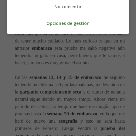
entrar en contacto con las heces de gatos
, si lo tuviera,
No consentir
que ahora mismo no es el caso. En principio esto no me
supone mucho problema porque embutido apenas como,
Opciones de gestión
sólo lo siento por el jamón serrano, que me apasiona y la
carne siempre la como bien hecha, pero así todo trataré
de tener mucho cuidado. Lo más curioso es que en mi
anterior
embarazo
esta prueba me salió negativa aún
teniendo un gato en casa, pero bueno, que le vamos a
hacer, tampoco es muy grave el asunto.
En las
semanas 13, 14 y 15 de embarazo
he seguido
teniendo muchísima sed por las mañanas, me levanto con
la
garganta completamente seca
y el zumo de naranja
natural sigue siendo mi mayor antojo. Ahora viene un
período de calma, no tengo que hacerme ningún tipo de
pruebas hasta la
semana 20 de embarazo
, en la que me
haré de nuevo una
ecografía
y esto no será hasta
primeros de Febrero. Luego vendrá la
prueba del
azúcar
y la cosa se animará bastante, así que hasta