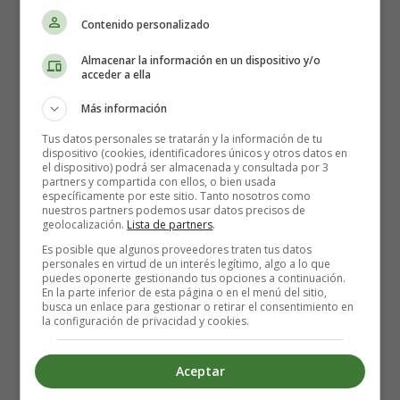
tomar (
Ferplex
) y me lo cambió por otro, Fero
Contenido personalizado
gradumet
, que deberé tomar a media mañana y
acompañado de un zumo de naranja, y sin comer nada ni
Almacenar la información en un dispositivo y/o
un rato antes ni después de tomarlo. Veremos si me va
acceder a ella
mejor porque he leído que
estriñe
bastante.
Más información
También me comentó sobre los resultados de mis
análisis
Tus datos personales se tratarán y la información de tu
dispositivo (cookies, identificadores únicos y otros datos en
que la
prueba de la Toxoplasmosis había salido
el dispositivo) podrá ser almacenada y consultada por 3
positiva
. Esto quiere decir, que una posible
enfermedad
partners y compartida con ellos, o bien usada
específicamente por este sitio. Tanto nosotros como
que en su mayoria transmiten los gatos
y que está
nuestros partners podemos usar datos precisos de
contenida en una
bacteria que se transmite a través de
geolocalización.
Lista de partners
.
la carne cruda y los embutidos
podía llegar a afectarme
Es posible que algunos proveedores traten tus datos
si no tuviera cuidado al ingerir estos alimentos. A mí no
personales en virtud de un interés legítimo, algo a lo que
puedes oponerte gestionando tus opciones a continuación.
tendría porqué hacerme un daño excesivo ya que se trata
En la parte inferior de esta página o en el menú del sitio,
una
leve infección
pero
para el feto, si llegara a coger
busca un enlace para gestionar o retirar el consentimiento en
la configuración de privacidad y cookies.
este parásito podría ser mortal
. Así que
fuera
embutidos (o congelarlos antes de consumirlos
) y las
carnes siempre muy bien hechas
. Además, mucha
Aceptar
precaución a la hora de
lavar la fruta y verdura y no