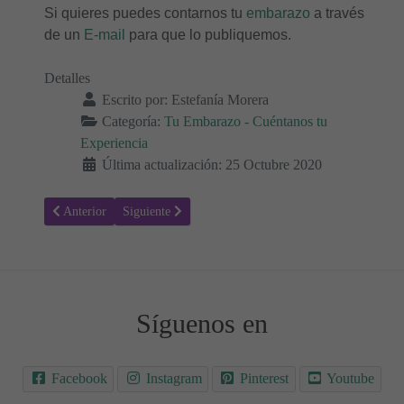
Si quieres puedes contarnos tu
embarazo
a través
de un
E-mail
para que lo publiquemos.
Detalles
Escrito por:
Estefanía Morera
Categoría:
Tu Embarazo - Cuéntanos tu
Experiencia
Última actualización: 25 Octubre 2020
Artículo anterior: Semanas 16 a 18 de embarazo
Artículo siguiente: Semana 12 de embarazo: Parece ni
Anterior
Siguiente
Síguenos en
Facebook
Instagram
Pinterest
Youtube