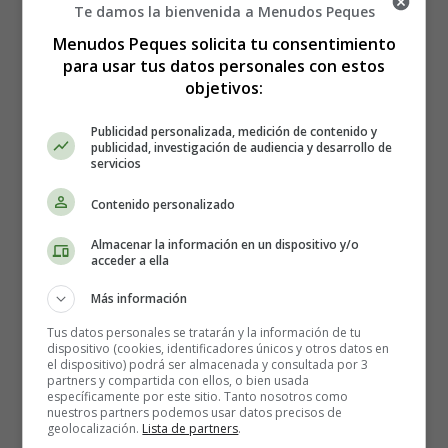
en si, y lo segundo porque el resultado no salga bien y
Te damos la bienvenida a Menudos Peques
me tengan que repetir la triple curva...
Menudos Peques solicita tu consentimiento
para usar tus datos personales con estos
En cuanto a mi estado general, os tengo que contar que
objetivos:
estoy llevando el
segundo trimestre del embarazo
muy
tranquila. No he vuelto a tener
naúseas
, el
Publicidad personalizada, medición de contenido y
publicidad, investigación de audiencia y desarrollo de
estreñemiento
viene y va, aunque cuando viene no es
servicios
muy acusado, no tengo ningún tipo de molestias, ni
hinchazón, ni dolor de espalda, y la ciática parece
Contenido personalizado
respetarme algo más desde que cogí la baja. Eso sí, casi
Almacenar la información en un dispositivo y/o
todas las noches, y sin faltar a la cita, suelo tener algún
acceder a ella
tirón en el gemelo que me obliga a levantarme y darme
un paseito, con la correspondiente pérdida de sueño
Más información
momentánea... Tampoco hacen acto de presencia los
Tus datos personales se tratarán y la información de tu
antojos
. Sigo con mucha sed y el zumo de naranja sigue
dispositivo (cookies, identificadores únicos y otros datos en
el dispositivo) podrá ser almacenada y consultada por 3
siendo mi primera opción, pero sin llegar a ser antojo. Así
partners y compartida con ellos, o bien usada
que como véis, la cosa marcha de lo más tranquila.
específicamente por este sitio. Tanto nosotros como
nuestros partners podemos usar datos precisos de
geolocalización.
Lista de partners
.
Como os decía, la única prueba a la que debo someterme