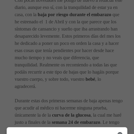
Con pocas novedades me pongo de nuevo a redactar este
diario, aunque eso sí, con la tranquilidad de estar ya en
casa, con la
baja por riesgo durante el embarazo
que
he estrenado el 1 de Abril y con la que parece que los
síntomas de cansancio y sueño que iba arrastrando han
desaparecido levemente. Estos primeros días del mes los
he dedicado a poner un poco en orden la casa y a hacer
esas cosas que tenía pendientes por hacer desde hace
mucho tiempo y no veais que diferencia, que
tranquilidad. Realmente os recomiendo a todas las que
podáis recurrir a este tipo de bajas que lo hagáis porque
vuestro cuerpo, y sobre todo, vuestro
bebé
, lo
agradecerá.
Durante estas dos primeras semanas de baja apenas tengo
que acudir al médico ni hacerme ninguna prueba,
únicamente la de la
curva de la glucosa
, la cual me haré
justo a finales de la
semana 24 de embarazo
. Le tengo
un poco de pavor a esta prueba, lo primero por la prueba