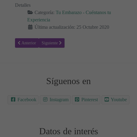
Detalles
Categoría:
Tu Embarazo - Cuéntanos tu
Experiencia
Última actualización: 25 Octubre 2020
Artículo anterior: Semanas 26 a 29 de embarazo
Artículo siguiente: Semanas 19 a 21 de embarazo
Anterior
Siguiente
Síguenos en
Facebook
Instagram
Pinterest
Youtube
Datos de interés