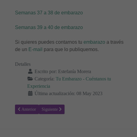
Semanas 37 a 38 de embarazo
Semanas 39 a 40 de embarazo
Si quieres puedes contarnos tu
embarazo
a través
de un
E-mail
para que lo publiquemos.
Detalles
Escrito por:
Estefanía Morera
Categoría:
Tu Embarazo - Cuéntanos tu
Experiencia
Última actualización: 08 May 2023
Artículo anterior: Semanas 10 y 11 de embarazo - Diario de mi emb
Artículo siguiente: Primera Visita al Ginecólogo - Di
Anterior
Siguiente