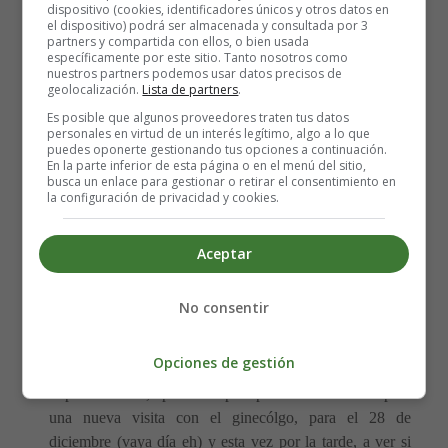
dispositivo (cookies, identificadores únicos y otros datos en
los datos que aportó indicó que no había riesgos de que
el dispositivo) podrá ser almacenada y consultada por 3
el bebe padeciera este tipo de sindromes. Ahora, que mi
partners y compartida con ellos, o bien usada
específicamente por este sitio. Tanto nosotros como
embarazo lo llevo a través del sector privado el tipo de
nuestros partners podemos usar datos precisos de
pruebas ha cambiado. Durante la
semana once de
geolocalización.
Lista de partners
.
embarazo
(esto es entre el 19 y el 23 de diciembre)
Es posible que algunos proveedores traten tus datos
tendré que hacerme una
ecografía obstétrica
en la que
personales en virtud de un interés legítimo, algo a lo que
puedes oponerte gestionando tus opciones a continuación.
se deberán extraer una serie de datos, que junto con los
En la parte inferior de esta página o en el menú del sitio,
que se tomen de un
análisis de sangre
que deberé
busca un enlace para gestionar o retirar el consentimiento en
la configuración de privacidad y cookies.
hacerme justo el día después de la ecografía darán como
resultado final un porcentaje, una
probabilidad de que
el feto pueda sufrir algún tipo de síndrome o daño de
Aceptar
los que esa prueba detecta
. Cruzaremos los dedos para
que todo salga bien, y no tiene porque no, no hay
No consentir
antecedentes en la familia, no tengo una edad de las que
se consideren de riesgo...
Opciones de gestión
A parte de esto, aproveché para pedir cita de nuevo para
una nueva visita con el ginecólgo, para el 28 de
diciembre (vaya día eh) y esta vez por la tarde, a ver si