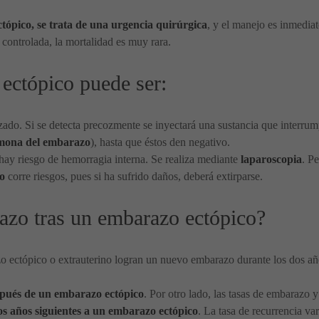
ctópico, se trata de una urgencia quirúrgica
, y el manejo es inmedia
 controlada, la mortalidad es muy rara.
 ectópico puede ser:
ado. Si se detecta precozmente se inyectará una sustancia que interrump
mona del embarazo
), hasta que éstos den negativo.
hay riesgo de hemorragia interna. Se realiza mediante
laparoscopia
. P
o
corre riesgos, pues si ha sufrido daños, deberá extirparse.
azo tras un embarazo ectópico?
o ectópico o extrauterino logran un nuevo embarazo durante los dos año
espués de un embarazo ectópico
. Por otro lado, las tasas de embarazo 
dos años siguientes a un embarazo ectópico
. La tasa de recurrencia var