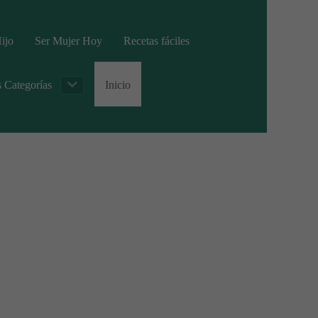
ijo
Ser Mujer Hoy
Recetas fáciles
s Categorías
Inicio