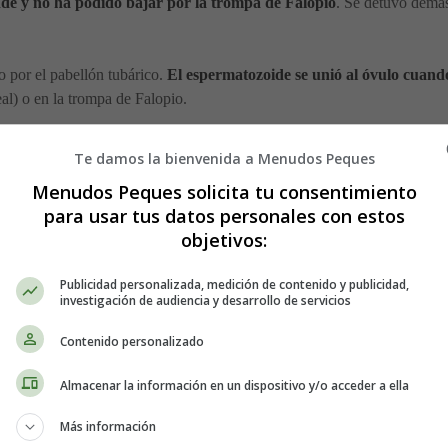
nde y no ha podido bajar por la trompa de Falopio
. Se detuvo demas
lo por el pabellón tubárico.
El espermatozoide se unió al óvulo cuand
al) o en la trompa de Falopio.
n la trompa que ha dificultado la migración del óvulo: anomalía congénita
Te damos la bienvenida a Menudos Peques
Menudos Peques solicita tu consentimiento
l embarazo ectópico.
para usar tus datos personales con estos
objetivos:
o ectópico que pueden aparecer son:
Publicidad personalizada, medición de contenido y publicidad,
investigación de audiencia y desarrollo de servicios
Contenido personalizado
Almacenar la información en un dispositivo y/o acceder a ella
e la
ecografía
no puede detectarlo antes de la
quinta semana
de embara
Más información