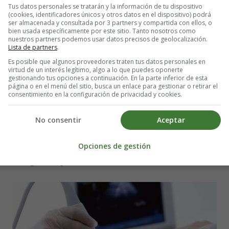
Tus datos personales se tratarán y la información de tu dispositivo
go de sufrir un embarazo ectópico:
(cookies, identificadores únicos y otros datos en el dispositivo) podrá
ser almacenada y consultada por 3 partners y compartida con ellos, o
bien usada específicamente por este sitio. Tanto nosotros como
nuestros partners podemos usar datos precisos de geolocalización.
pone a este tipo de embarazos.
Lista de partners
.
odisificadas
.
Es posible que algunos proveedores traten tus datos personales en
virtud de un interés legítimo, algo a lo que puedes oponerte
gestionando tus opciones a continuación. En la parte inferior de esta
página o en el menú del sitio, busca un enlace para gestionar o retirar el
aginales
.
consentimiento en la configuración de privacidad y cookies.
la zona de las
trompas de Falopio
.
tos
(voluntarios).
No consentir
Aceptar
s de transmisión sexual
Opciones de gestión
 ectópico y exámenes necesarios