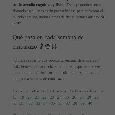
su desarrollo cognitivo y físico
. Estos pequeños seres
flotando en el útero están preparándose para enfrentar el
mundo exterior, incluso antes de dar su primer aliento. 💫
👶💤
Qué pasa en cada semana de
embarazo 🤰🏻⤵⤵
¿Quieres saber lo qué sucede tu semana de embarazo?
Sólo tienes que hacer clic en el número que te interese
para obtener más información sobre qué esperar cuando
tengas esa semana de embarazo.
4
-
5
-
6
-
7
-
8
-
9
-
10
-
11
-
12
-
13
-
14
-
15
-
16
-
17
-
18
-
19
-
20
-
21
-
22
-
23
-
24
-
25
-
26
-
27
-
28
-
29
-
30
-
31
-
32
-
33
-
34
-
35
-
36
-
37
-
38
-
39
-
40