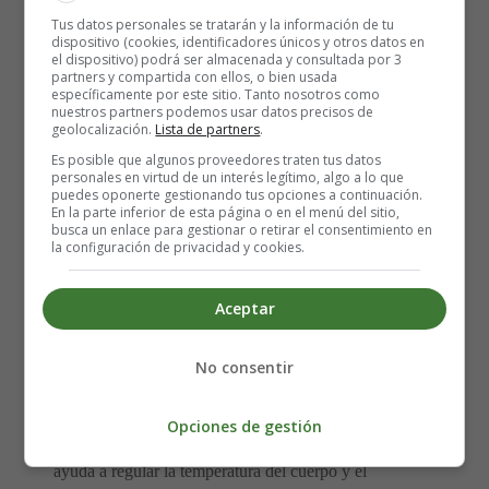
El sueño REM es importante para el desarrollo del
Tus datos personales se tratarán y la información de tu
cerebro y el sistema nervioso del feto
. Durante esta
dispositivo (cookies, identificadores únicos y otros datos en
el dispositivo) podrá ser almacenada y consultada por 3
etapa, se cree que el bebé puede estar procesando
partners y compartida con ellos, o bien usada
experiencias sensoriales y emocionales, preparándose
específicamente por este sitio. Tanto nosotros como
nuestros partners podemos usar datos precisos de
para la vida fuera del útero.
geolocalización.
Lista de partners
.
Es posible que algunos proveedores traten tus datos
¿Por Qué los Bebés
personales en virtud de un interés legítimo, algo a lo que
puedes oponerte gestionando tus opciones a continuación.
En la parte inferior de esta página o en el menú del sitio,
Duermen Tanto en el
busca un enlace para gestionar o retirar el consentimiento en
la configuración de privacidad y cookies.
Útero?
Aceptar
Te estarás preguntando por qué los bebés pasan tanto
No consentir
tiempo durmiendo en el útero. La respuesta es simple:
el
sueño es esencial para su desarrollo. Durante el
sueño, el cerebro del feto procesa la información y
Opciones de gestión
refuerza las conexiones neuronales
. Además, el sueño
ayuda a regular la temperatura del cuerpo y el