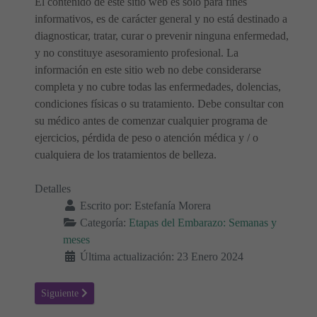
El contenido de este sitio web es solo para fines
informativos, es de carácter general y no está destinado a
diagnosticar, tratar, curar o prevenir ninguna enfermedad,
y no constituye asesoramiento profesional. La
información en este sitio web no debe considerarse
completa y no cubre todas las enfermedades, dolencias,
condiciones físicas o su tratamiento. Debe consultar con
su médico antes de comenzar cualquier programa de
ejercicios, pérdida de peso o atención médica y / o
cualquiera de los tratamientos de belleza.
Detalles
Escrito por:
Estefanía Morera
Categoría:
Etapas del Embarazo: Semanas y
meses
Última actualización: 23 Enero 2024
Artículo siguiente: ¿El Feto Siente Dolor? La Ciencia lo Revela 🤰
Siguiente