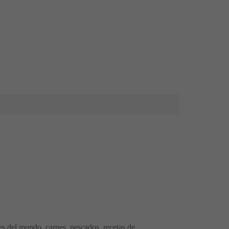
res del mundo, carnes, pescados, recetas de