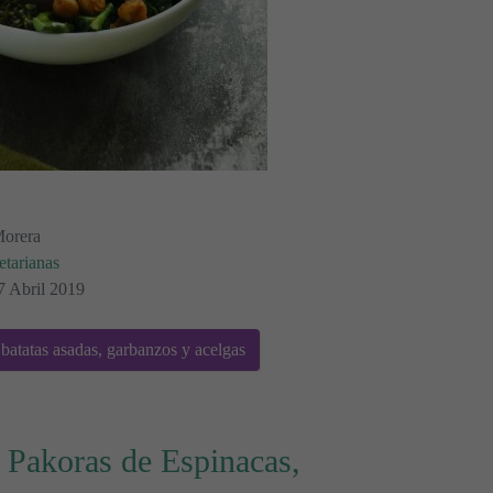
Morera
etarianas
7 Abril 2019
atatas asadas, garbanzos y acelgas
 Pakoras de Espinacas,