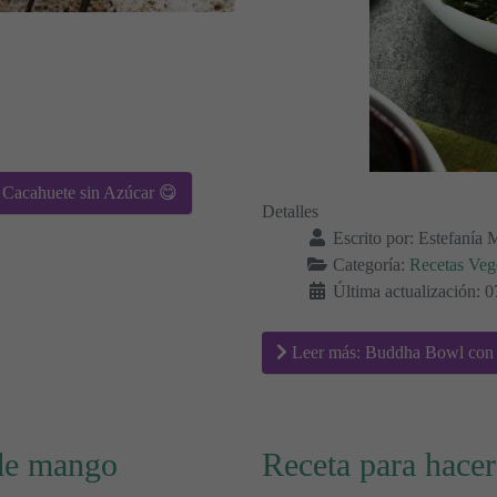
e Cacahuete sin Azúcar 😋
Detalles
Escrito por:
Estefanía 
Categoría:
Recetas Veg
Última actualización: 0
Leer más: Buddha Bowl con b
 de mango
Receta para hacer