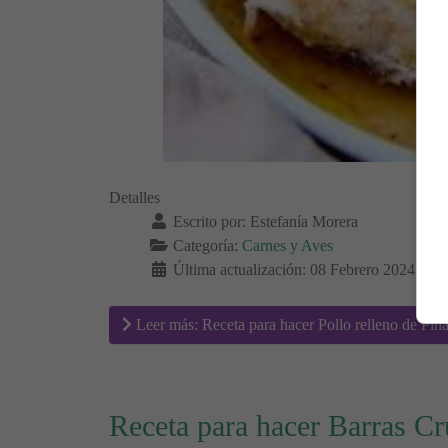
Detalles
Escrito por:
Estefanía Morera
Categoría:
Carnes y Aves
Última actualización: 08 Febrero 2024
Leer más: Receta para hacer Pollo relleno de Piñ
Receta para hacer Barras Cr