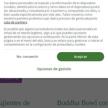
Tus datos personales se tratarán y la información de tu dispositivo
(cookies, identificadores únicos y otros datos en el dispositivo) podrá
Detalles
ser almacenada y consultada por 3 partners y compartida con ellos, o
Escrito por:
Estefanía 
bien usada específicamente por este sitio. Tanto nosotros como
nuestros partners podemos usar datos precisos de geolocalización.
Categoría:
Carnes y Av
Lista de partners
.
Última actualización: 1
Es posible que algunos proveedores traten tus datos personales en
virtud de un interés legítimo, algo a lo que puedes oponerte
gestionando tus opciones a continuación. En la parte inferior de esta
Leer más: Albóndigas de pavo
página o en el menú del sitio, busca un enlace para gestionar o retirar el
consentimiento en la configuración de privacidad y cookies.
No consentir
Aceptar
Opciones de gestión
a y Queso 🤤
ujientes de
Buddha Bowl con 