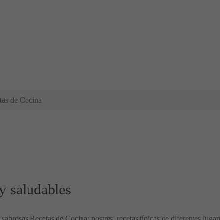
tas de Cocina
y saludables
y sabrosas Recetas de Cocina: postres, recetas típicas de diferentes luga