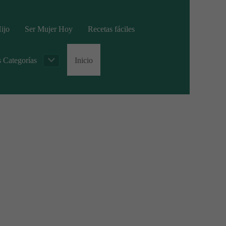
ijo
Ser Mujer Hoy
Recetas fáciles
s Categorías
Inicio