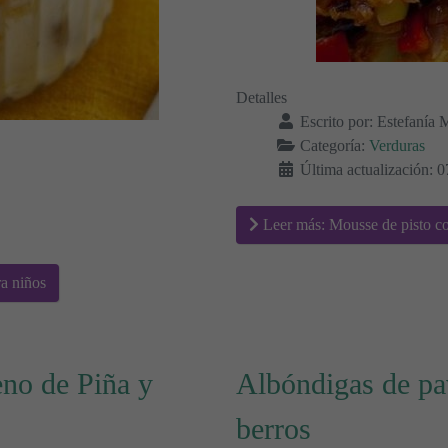
Detalles
Escrito por:
Estefanía 
Categoría:
Verduras
Última actualización: 
Leer más: Mousse de pisto co
ra niños
eno de Piña y
Albóndigas de pa
berros