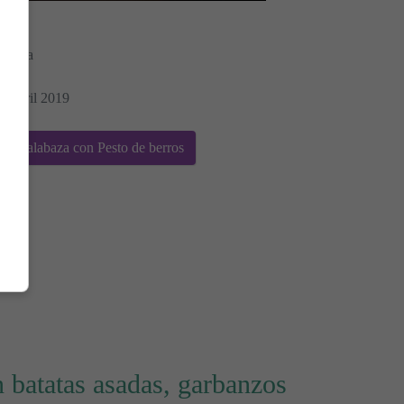
Morera
es
2 Abril 2019
 y calabaza con Pesto de berros
batatas asadas, garbanzos