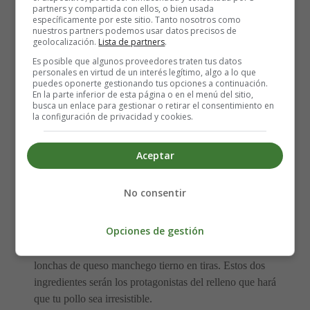
partners y compartida con ellos, o bien usada
Paso 1: Preparación del Horno
específicamente por este sitio. Tanto nosotros como
nuestros partners podemos usar datos precisos de
geolocalización.
Lista de partners
.
Lo primero es precalentar el horno a 200ºC. Este paso
Es posible que algunos proveedores traten tus datos
asegurará una cocción perfecta y sabrosa para nuestro
personales en virtud de un interés legítimo, algo a lo que
pollo.
puedes oponerte gestionando tus opciones a continuación.
En la parte inferior de esta página o en el menú del sitio,
busca un enlace para gestionar o retirar el consentimiento en
Paso 2: Salpimentar las Pechugas
la configuración de privacidad y cookies.
Mientras el horno se calienta, sazona las pechugas de
Aceptar
pollo al gusto con sal y pimienta. Este paso es crucial
para realzar los sabores en cada bocado.
No consentir
Paso 3: Preparar la Piña y el Queso
Opciones de gestión
Pela la piña y córtala en trozos finos. Además, corta las
lonchas de queso manchego tierno en tiras. Estos dos
ingredientes serán los protagonistas del relleno que hará
que tu pollo sea irresistible.