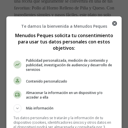
una receta que seguramente se convertirá en una de tus
favoritas: Pollo al Horno Relleno de Piña y Queso. Con
ingredientes simples y pasos fáciles, este plato no solo
sorprenderá a tu paladar, sino que también te hará lucir
Te damos la bienvenida a Menudos Peques
como un chef experto. ¡Vamos a cocinar juntos!
Menudos Peques solicita tu consentimiento
para usar tus datos personales con estos
Ingredientes:
objetivos:
5 pechugas de pollo deshuesadas
Publicidad personalizada, medición de contenido y
publicidad, investigación de audiencia y desarrollo de
1 piña natural
servicios
5 lonchas de queso manchego tierno
2 cebollas
Contenido personalizado
Sal y pimienta
Almacenar la información en un dispositivo y/o
Red elástica o hilo para cocinar
acceder a ella
Elaboración del Pollo al Horno
Más información
Tus datos personales se tratarán y la información de tu
Relleno de Piña y Queso:
dispositivo (cookies, identificadores únicos y otros datos en
el dispositivo) podrá ser almacenada y consultada por 3