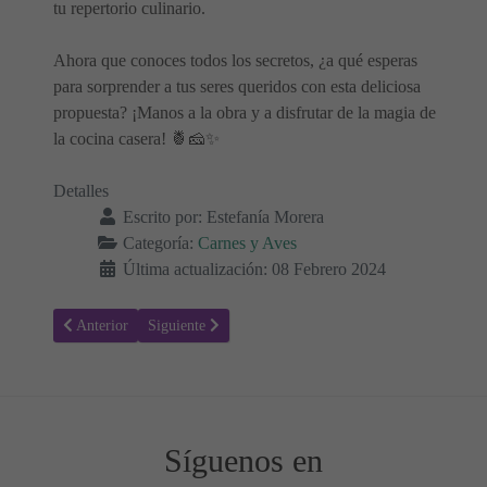
tu repertorio culinario.
Ahora que conoces todos los secretos, ¿a qué esperas
para sorprender a tus seres queridos con esta deliciosa
propuesta? ¡Manos a la obra y a disfrutar de la magia de
la cocina casera! 🍍🧀✨
Detalles
Escrito por:
Estefanía Morera
Categoría:
Carnes y Aves
Última actualización: 08 Febrero 2024
Artículo anterior: Receta para hacer Quiche de pavo
Artículo siguiente: Albóndigas de pavo y calabaza con 
Anterior
Siguiente
Síguenos en