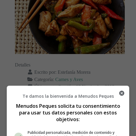
Detalles
Escrito por:
Estefanía Morera
Categoría:
Carnes y Aves
Última actualización: 12 Noviembre 2019
Te damos la bienvenida a Menudos Peques
Leer más: Receta para hacer Salteado de pollo y
Menudos Peques solicita tu consentimiento
vegetales
para usar tus datos personales con estos
objetivos:
Publicidad personalizada, medición de contenido y