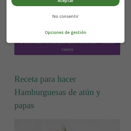
Aceptar
Detalles
Escrito por:
Estefanía Morera
No consentir
Categoría:
Arroz
Última actualización: 08 Noviembre 2019
Opciones de gestión
Leer más: Receta para hacer Arroz frito - Cocina
casera
Receta para hacer
Hamburguesas de atún y
papas