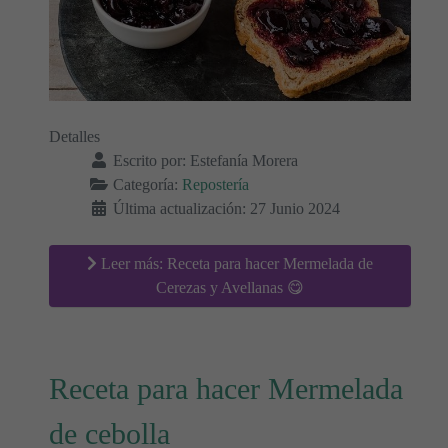
Detalles
Escrito por:
Estefanía Morera
Categoría:
Repostería
Última actualización: 27 Junio 2024
Leer más: Receta para hacer Mermelada de
Cerezas y Avellanas 😋
Receta para hacer Mermelada
de cebolla