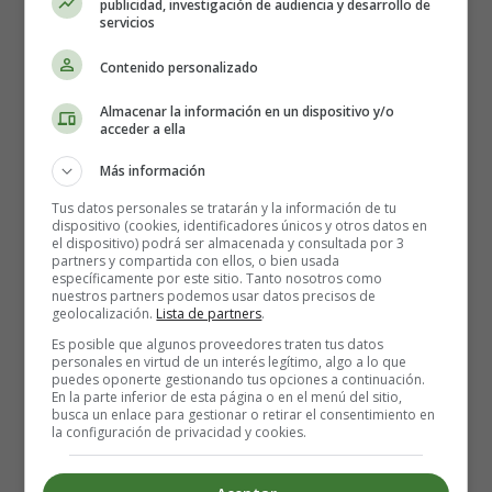
publicidad, investigación de audiencia y desarrollo de
Receta para hacer Arroz frito
servicios
- Cocina casera
Contenido personalizado
Almacenar la información en un dispositivo y/o
acceder a ella
Más información
Tus datos personales se tratarán y la información de tu
dispositivo (cookies, identificadores únicos y otros datos en
el dispositivo) podrá ser almacenada y consultada por 3
partners y compartida con ellos, o bien usada
específicamente por este sitio. Tanto nosotros como
nuestros partners podemos usar datos precisos de
geolocalización.
Lista de partners
.
Es posible que algunos proveedores traten tus datos
personales en virtud de un interés legítimo, algo a lo que
puedes oponerte gestionando tus opciones a continuación.
En la parte inferior de esta página o en el menú del sitio,
busca un enlace para gestionar o retirar el consentimiento en
la configuración de privacidad y cookies.