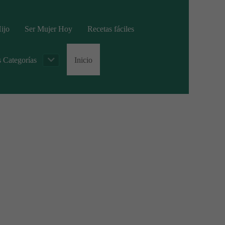
ijo
Ser Mujer Hoy
Recetas fáciles
s Categorías
Inicio