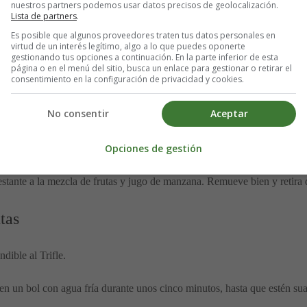
nuestros partners podemos usar datos precisos de geolocalización.
Lista de partners
.
ue es una mezcla de frutos rojos y gelatina.
Este paso es crucial
, ya q
Es posible que algunos proveedores traten tus datos personales en
virtud de un interés legítimo, algo a lo que puedes oponerte
es.
gestionando tus opciones a continuación. En la parte inferior de esta
página o en el menú del sitio, busca un enlace para gestionar o retirar el
consentimiento en la configuración de privacidad y cookies.
congelados en una cacerola junto con el azúcar en polvo. Cocina a fuego
ligeramente almibarado.
No consentir
Aceptar
y el jugo resultante, y colócalos en un tazón. Añade una cucharada de lic
Opciones de gestión
as que quedaron en la cacerola, añade el jugo de manzana. Cocina a fue
más azúcar, no dudes en añadirla.
stante a la mezcla de frutas y jugo de manzana. Remueve bien y retira 
tas
dible al Trifle.
en un bol con agua fría durante unos cinco minutos, hasta que estén su