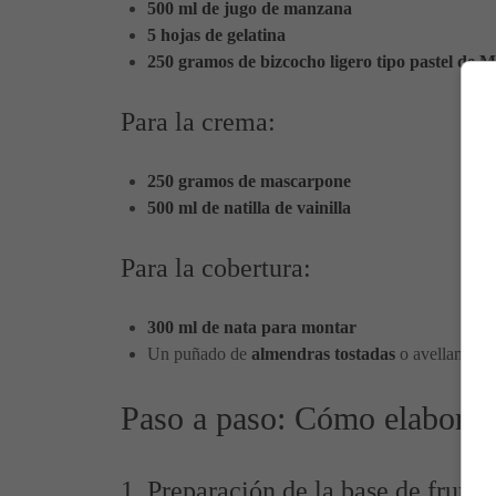
500 ml de jugo de manzana
5 hojas de gelatina
250 gramos de bizcocho ligero tipo pastel de 
Para la crema:
250 gramos de mascarpone
500 ml de natilla de vainilla
Para la cobertura:
300 ml de nata para montar
Un puñado de
almendras tostadas
o avellanas, p
Paso a paso: Cómo elaborar e
1. Preparación de la base de frutas