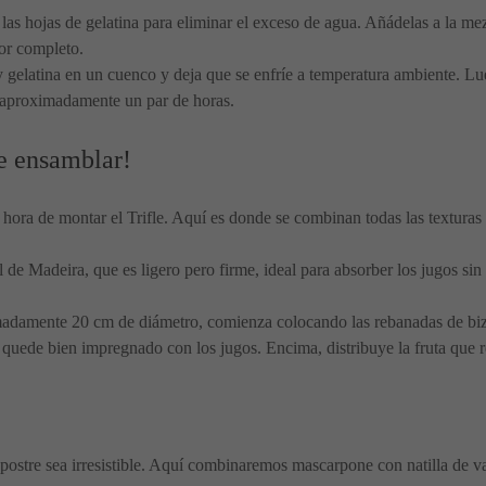
as hojas de gelatina para eliminar el exceso de agua. Añádelas a la mezc
por completo.
y gelatina en un cuenco y deja que se enfríe a temperatura ambiente. Lue
 aproximadamente un par de horas.
e ensamblar!
s hora de montar el Trifle. Aquí es donde se combinan todas las texturas
l de Madeira, que es ligero pero firme, ideal para absorber los jugos s
madamente 20 cm de diámetro, comienza colocando las rebanadas de biz
 quede bien impregnado con los jugos. Encima, distribuye la fruta que res
ostre sea irresistible. Aquí combinaremos mascarpone con natilla de va