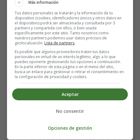
Más información
verde (si decides utilizarlo). Este paso opcional le
dará un toque de picante adicional a tus pasteles,
Tus datos personales se tratarán y la información de tu
dispositivo (cookies, identificadores únicos y otros datos en
¡pero cuidado con no pasarte si no eres fanático
el dispositivo) podrá ser almacenada y consultada por 3
del picante!
partners y compartida con ellos, o bien usada
específicamente por este sitio. Tanto nosotros como
nuestros partners podemos usar datos precisos de
Mezcla de ingredientes:
geolocalización.
Lista de partners
.
Es posible que algunos proveedores traten tus datos
personales en virtud de un interés legítimo, algo a lo que
En un procesador de alimentos, combina todos
puedes oponerte gestionando tus opciones a continuación.
los ingredientes (excepto la harina) hasta obtener
En la parte inferior de esta página o en el menú del sitio,
busca un enlace para gestionar o retirar el consentimiento en
una mezcla fina y homogénea. Asegúrate de que
la configuración de privacidad y cookies.
todos los componentes estén bien integrados para
garantizar el mejor sabor en cada bocado.
Aceptar
Formación de los pasteles:
No consentir
Con las manos ligeramente enharinadas, divide la
mezcla en 12 porciones iguales y dales forma de
Opciones de gestión
tortas redondas. Este paso es crucial para asegurar
que tus pasteles tengan la consistencia perfecta y