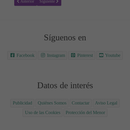
Artículo anterior: Receta para hacer Pastel de tomate y caballa
Artículo siguiente: Receta para hacer Salmón asado con 
Anterior
Siguiente
Síguenos en
Facebook
Instagram
Pinterest
Youtube
Datos de interés
Publicidad
Quiénes Somos
Contactar
Aviso Legal
Uso de las Cookies
Protección del Menor