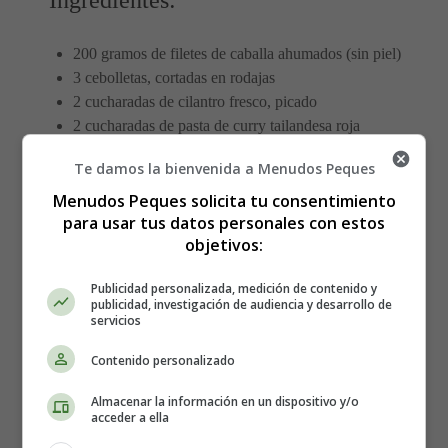
Ingredientes:
200 gramos de filetes de caballa ahumados (sin piel)
3 cebolletas, cortadas en rodajas
2 cucharadas de cilantro fresco, picado
2 cucharadas de pasta de curry tailandesa roja
1 chile verde fresco (opcional)
Te damos la bienvenida a Menudos Peques
2 cucharaditas de cáscara de limón rallada
1 cucharada de jugo de limón
Menudos Peques solicita tu consentimiento
para usar tus datos personales con estos
Pimienta negra
objetivos:
Harina (para espolvorear)
Publicidad personalizada, medición de contenido y
Elaboración de los Pasteles de
publicidad, investigación de audiencia y desarrollo de
servicios
Pescado Tailandeses:
Contenido personalizado
Preparación inicial:
Almacenar la información en un dispositivo y/o
acceder a ella
Comienza por quitar las pepitas y picar el chile