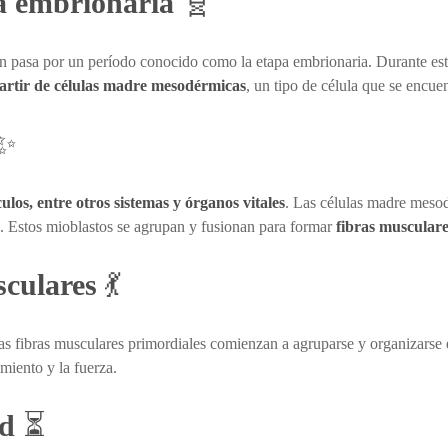
a embrionaria
🧬
 pasa por un período conocido como la etapa embrionaria. Durante este
partir de células madre mesodérmicas
, un tipo de célula que se encue
✨
los, entre otros sistemas y órganos vitales
. Las células madre mesod
. Estos mioblastos se agrupan y fusionan para formar
fibras musculare
sculares
💃
tas fibras musculares primordiales comienzan a agruparse y organizars
miento y la fuerza.
rd
⏳