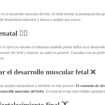
 en el desarrollo muscular del feto. El bebé hereda su predisposición g
bebé desarrollará músculos y fuerza a medida que crezca.
enatal
🤸‍♀️
 el ejercicio durante el embarazo también puede influir en el desarroll
scular del bebé y mejorar su salud en general.
Consultar con un profesi
eto.
r el desarrollo muscular fetal
❌
que pueden obstaculizar o interferir en este proceso.
El consumo de alco
esarrollo muscular del bebé
. Es esencial evitar estos hábitos perjudi
fortalecimiento final
🏋️