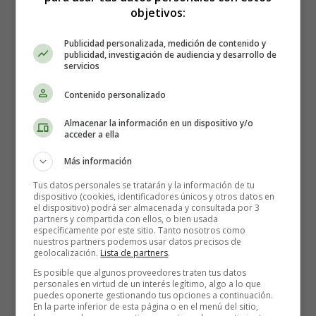
Salud intestinal
: El trigo integral contiene fibras
objetivos:
insolubles como el betaglucano y ácidos grasos de
Publicidad personalizada, medición de contenido y
cadena corta (AGCC) como el acetato. Ambos
publicidad, investigación de audiencia y desarrollo de
componentes son potenciales prebióticos que ayudan
servicios
a mejorar la microbiota intestinal.
Contenido personalizado
Salud bucal
: Los alimentos a base de trigo tienen
gránulos gruesos que requieren ser masticados, lo que
Almacenar la información en un dispositivo y/o
puede ser un buen ejercicio para la mandíbula y las
acceder a ella
encías. Puede contribuir al desarrollo saludable de la
Más información
cavidad bucal.
Tus datos personales se tratarán y la información de tu
dispositivo (cookies, identificadores únicos y otros datos en
Posibles efectos secundarios
el dispositivo) podrá ser almacenada y consultada por 3
partners y compartida con ellos, o bien usada
del trigo para los bebés
específicamente por este sitio. Tanto nosotros como
nuestros partners podemos usar datos precisos de
geolocalización.
Lista de partners
.
Es posible que algunos proveedores traten tus datos
Antinutrientes
: El trigo integral, al igual que otros
personales en virtud de un interés legítimo, algo a lo que
cereales, contiene algunos antinutrientes como el ácido
puedes oponerte gestionando tus opciones a continuación.
En la parte inferior de esta página o en el menú del sitio,
fítico. Los antinutrientes son compuestos nutricionales