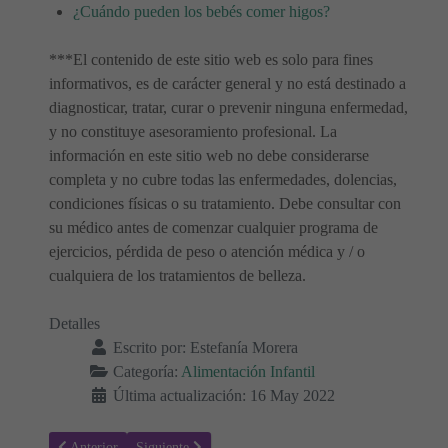
¿Cuándo pueden los bebés comer higos?
***El contenido de este sitio web es solo para fines
informativos, es de carácter general y no está destinado a
diagnosticar, tratar, curar o prevenir ninguna enfermedad,
y no constituye asesoramiento profesional. La
información en este sitio web no debe considerarse
completa y no cubre todas las enfermedades, dolencias,
condiciones físicas o su tratamiento. Debe consultar con
su médico antes de comenzar cualquier programa de
ejercicios, pérdida de peso o atención médica y / o
cualquiera de los tratamientos de belleza.
Detalles
Escrito por:
Estefanía Morera
Categoría:
Alimentación Infantil
Última actualización: 16 May 2022
Artículo anterior: ¿Cuándo pueden los bebés comer ciruelas?
Artículo siguiente: ¿Cuándo pueden los bebés comer p
Anterior
Siguiente