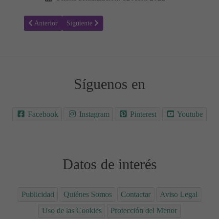
Artículo anterior: ¿Cuándo pueden los bebés comer lentejas?
Artículo siguiente: ¿Cuándo pueden los bebés tomar le
Anterior
Siguiente
Síguenos en
Facebook
Instagram
Pinterest
Youtube
Datos de interés
Publicidad
Quiénes Somos
Contactar
Aviso Legal
Uso de las Cookies
Protección del Menor