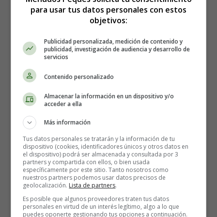
estómago.
para usar tus datos personales con estos
Elimina los gérmenes del estómago y evita la pérdida
objetivos:
de líquidos por indigestión y diarrea.
Es una fuente de nutrición sana, además de la leche
Publicidad personalizada, medición de contenido y
publicidad, investigación de audiencia y desarrollo de
materna y otros líquidos rehidratantes.
servicios
Contiene ácido láurico que combate las infecciones y
las enfermedades.
Contenido personalizado
Es una rica fuente de electrolitos y fibra dietética.
Almacenar la información en un dispositivo y/o
Sus propiedades limpiadoras y curativas tratan las
acceder a ella
infecciones del tracto urinario y disuelven los
cálculos renales.
Más información
Es un paliativo de la fiebre biliosa y alivia la fatiga
Tus datos personales se tratarán y la información de tu
mediante la reposición de sales naturales en el
dispositivo (cookies, identificadores únicos y otros datos en
el dispositivo) podrá ser almacenada y consultada por 3
organismo.
partners y compartida con ellos, o bien usada
Elimina las lombrices intestinales.
específicamente por este sitio. Tanto nosotros como
nuestros partners podemos usar datos precisos de
Regula el metabolismo y favorece la pérdida de peso.
geolocalización.
Lista de partners
.
Tiene citoquinas, conocidas por sus beneficios
Es posible que algunos proveedores traten tus datos
antienvejecimiento en las células y tejidos humanos.
personales en virtud de un interés legítimo, algo a lo que
El agua de coco es un tónico maravilloso que
puedes oponerte gestionando tus opciones a continuación.