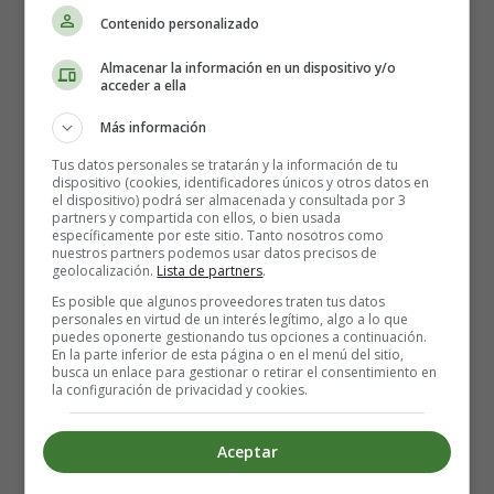
que pueden ser reconfortantes para las encías de los
Contenido personalizado
bebés en fase de dentición. Les da una sensación
revitalizante, y un par de mordiscos son suficientes para
Almacenar la información en un dispositivo y/o
acceder a ella
redirigir al más pequeño de su dolor de encías.
Dejar
que el bebé pruebe diferentes sabores y toques puede
Más información
tener un resultado pragmático de por vida. Le abre
Tus datos personales se tratarán y la información de tu
las puertas a una toma de nutrientes y a un surtido
dispositivo (cookies, identificadores únicos y otros datos en
dietético más importante en su vida posterior. Los
el dispositivo) podrá ser almacenada y consultada por 3
partners y compartida con ellos, o bien usada
pepinillos son ideales para el destete dirigido por el
específicamente por este sitio. Tanto nosotros como
bebé o para masticar mientras le salen los dientes.
nuestros partners podemos usar datos precisos de
geolocalización.
Lista de partners
.
Snack para la dentición
Es posible que algunos proveedores traten tus datos
personales en virtud de un interés legítimo, algo a lo que
puedes oponerte gestionando tus opciones a continuación.
Los pepinillos para la dentición de los bebés sirven como
En la parte inferior de esta página o en el menú del sitio,
busca un enlace para gestionar o retirar el consentimiento en
un gran tentempié para masticar.
la configuración de privacidad y cookies.
Destete dirigido por el bebé
Aceptar
Los pepinillos pueden servir como un buen alimento para