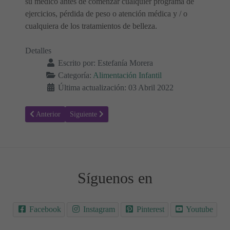
su médico antes de comenzar cualquier programa de
ejercicios, pérdida de peso o atención médica y / o
cualquiera de los tratamientos de belleza.
Detalles
Escrito por:
Estefanía Morera
Categoría:
Alimentación Infantil
Última actualización: 03 Abril 2022
Artículo anterior: ¿Cuándo pueden los bebés comer salmón?
Artículo siguiente: ¿Cuándo pueden los bebés comer y
Anterior
Siguiente
Síguenos en
Facebook
Instagram
Pinterest
Youtube