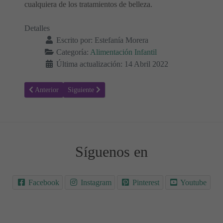
cualquiera de los tratamientos de belleza.
Detalles
Escrito por:
Estefanía Morera
Categoría:
Alimentación Infantil
Última actualización: 14 Abril 2022
Artículo anterior: ¿Cuándo pueden los bebés comer limón? 🍋
Artículo siguiente: ¿Cuándo pueden los bebés comer le
Anterior
Siguiente
Síguenos en
Facebook
Instagram
Pinterest
Youtube