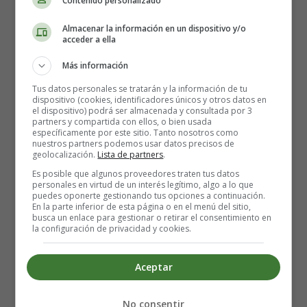
Contenido personalizado
padres se preguntan si la alergia al plátano es común en
los bebés. La respuesta es que depende del sistema
Almacenar la información en un dispositivo y/o
inmunitario del niño. Sin embargo, las alergias
acceder a ella
alimentarias son bastante comunes entre los niños
Más información
pequeños.
Tus datos personales se tratarán y la información de tu
dispositivo (cookies, identificadores únicos y otros datos en
Causas de la alergia al plátano
el dispositivo) podrá ser almacenada y consultada por 3
partners y compartida con ellos, o bien usada
específicamente por este sitio. Tanto nosotros como
en los bebés
nuestros partners podemos usar datos precisos de
geolocalización.
Lista de partners
.
Es posible que algunos proveedores traten tus datos
Si ves que tu bebé vomita o tiene una erupción roja en la
personales en virtud de un interés legítimo, algo a lo que
puedes oponerte gestionando tus opciones a continuación.
cara poco después de comer un plátano, puede ser debido
En la parte inferior de esta página o en el menú del sitio,
a una alergia al plátano. Esto podría ocurrir debido a las
busca un enlace para gestionar o retirar el consentimiento en
la configuración de privacidad y cookies.
siguientes causas:
Aceptar
Intolerancia a las proteínas
No consentir
Hay una proteína que se encuentra en los plátanos, que