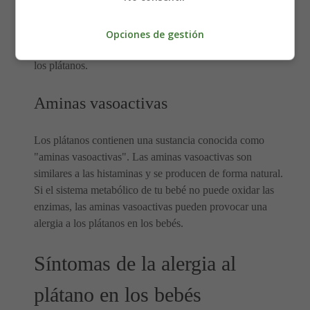
se llama "quitinasa". El sistema inmunológico de tu bebé
puede ser intolerante a esta proteína y, por lo tanto,
Opciones de gestión
volverse hipersensible, causando una reacción alérgica a
los plátanos.
Aminas vasoactivas
Los plátanos contienen una sustancia conocida como
"aminas vasoactivas". Las aminas vasoactivas son
similares a las histaminas y se producen de forma natural.
Si el sistema metabólico de tu bebé no puede oxidar las
enzimas, las aminas vasoactivas pueden provocar una
alergia a los plátanos en los bebés.
Síntomas de la alergia al
plátano en los bebés