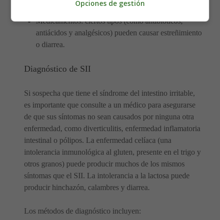
Opciones de gestión
intestino en personas susceptibles.
Medicamentos: ciertos tipos (como antibióticos,
antiácidos y analgésicos) pueden causar estreñimiento
o diarrea.
Diagnóstico de SII
Si sospecha que tiene el síndrome del intestino irritable,
es importante que consulte a un médico para asegurarse
de que sus síntomas no sean causados por ninguna otra
enfermedad, como diverticulitis, enfermedad inflamatoria
intestinal o pólipos. La enfermedad celíaca (una
intolerancia inmunológica al gluten, presente en el trigo y
otros granos) puede producir muchos de los mismos
síntomas que el SII. La intolerancia a la lactosa puede
producir hinchazón, calambres y diarrea.
Los métodos de diagnóstico incluyen: