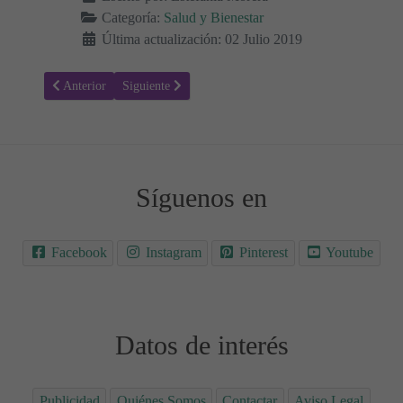
Categoría:
Salud y Bienestar
Última actualización: 02 Julio 2019
Artículo anterior: Atrofia muscular espinal infantil - Tipos y tratami
Artículo siguiente: Terapia de Reemplazo Hormonal 
Anterior
Siguiente
Síguenos en
Facebook
Instagram
Pinterest
Youtube
Datos de interés
Publicidad
Quiénes Somos
Contactar
Aviso Legal