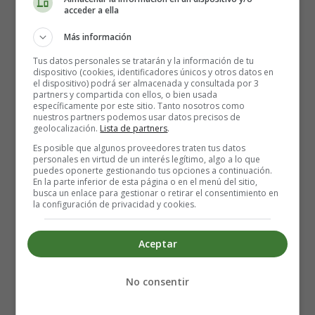
en el intestino o cambios en la población bacteriana
acceder a ella
normal del intestino. Hasta el 25 por ciento del SII
Más información
puede deberse a este problema.
Intolerancia a los alimentos: la absorción deficiente
Tus datos personales se tratarán y la información de tu
dispositivo (cookies, identificadores únicos y otros datos en
del azúcar lactosa (que se encuentra en los productos
el dispositivo) podrá ser almacenada y consultada por 3
lácteos y en muchos alimentos procesados) es el
partners y compartida con ellos, o bien usada
específicamente por este sitio. Tanto nosotros como
desencadenante de la dieta más común para el SII.
nuestros partners podemos usar datos precisos de
Otros azúcares que se cree que activan el SII son la
geolocalización.
Lista de partners
.
fructosa (presente en muchos jarabes) y el sorbitol.
Es posible que algunos proveedores traten tus datos
personales en virtud de un interés legítimo, algo a lo que
Dieta general: las dietas bajas en fibra pueden
puedes oponerte gestionando tus opciones a continuación.
exacerbar el estreñimiento del SII con estreñimiento
En la parte inferior de esta página o en el menú del sitio,
busca un enlace para gestionar o retirar el consentimiento en
predominante. Algunas personas encuentran que los
la configuración de privacidad y cookies.
alimentos picantes o azucarados causan problemas.
Sin embargo, muchos expertos se muestran
Aceptar
escépticos sobre el papel de la dieta general, una vez
que se han eliminado las intolerancias alimentarias
específicas.
No consentir
Estrés emocional: las emociones fuertes, como la
ansiedad o el estrés, pueden afectar los nervios del