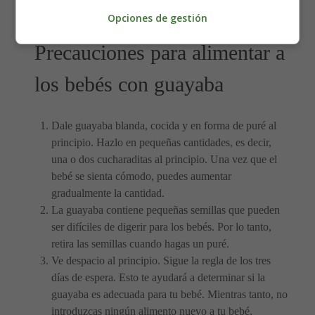
niveles de energía y puede provocar trastornos del sueño.
Opciones de gestión
Precauciones para alimentar a
los bebés con guayaba
Dale guayaba blanda, cocida y en forma de puré al
principio. Hazlo en pequeñas cantidades, es decir,
una o dos cucharaditas al principio. Una vez que el
bebé se sienta cómodo, puedes aumentar
gradualmente la cantidad.
La guayaba contiene pequeñas semillas que pueden
ser difíciles de digerir para los bebés. Por lo tanto,
retira las semillas cuando hagas un puré.
Ve despacio al principio. Sigue la regla de los tres
días de espera. Esto te ayudará a determinar si la
guayaba es adecuada para tu bebé. Mientras tanto, no
introduzcas ningún alimento nuevo a tu bebé.