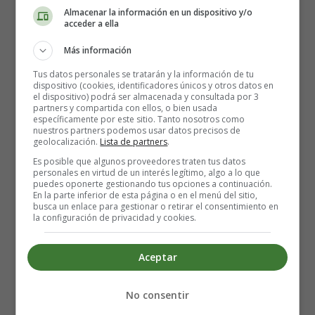
compuestos orgánicos e inorgánicos, como los
Almacenar la información en un dispositivo y/o
acceder a ella
polifenoles, también es beneficioso para la piel.
Más información
Efectos secundarios de la
Tus datos personales se tratarán y la información de tu
dispositivo (cookies, identificadores únicos y otros datos en
guayaba para los bebés
el dispositivo) podrá ser almacenada y consultada por 3
partners y compartida con ellos, o bien usada
específicamente por este sitio. Tanto nosotros como
nuestros partners podemos usar datos precisos de
El uso de extracto de hoja de guayaba o de suplementos
geolocalización.
Lista de partners
.
de guayaba para bebés no se considera seguro. La
Es posible que algunos proveedores traten tus datos
personales en virtud de un interés legítimo, algo a lo que
consulta y aprobación pediátrica es imprescindible para
puedes oponerte gestionando tus opciones a continuación.
utilizar estos productos. Sin embargo, en el caso del fruto
En la parte inferior de esta página o en el menú del sitio,
busca un enlace para gestionar o retirar el consentimiento en
de la guayaba, no se han documentado efectos adversos
la configuración de privacidad y cookies.
ni riesgos, excepto la alergia a la guayaba.
Aceptar
La alergia a la guayaba es infrecuente pero posible. Por
lo tanto, ten cuidado al dar guayaba a tu bebé,
especialmente si tiene alguna alergia. Sin embargo, evita
No consentir
dar guayaba a la hora de acostarse, ya que aumenta los