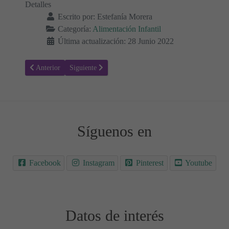
Detalles
Escrito por:
Estefanía Morera
Categoría:
Alimentación Infantil
Última actualización: 28 Junio 2022
Artículo anterior: ¿Cuándo pueden los bebés comer marisco? 🦐
Artículo siguiente: ¿Cuándo pueden los bebés comer q
Anterior
Siguiente
Síguenos en
Facebook
Instagram
Pinterest
Youtube
Datos de interés