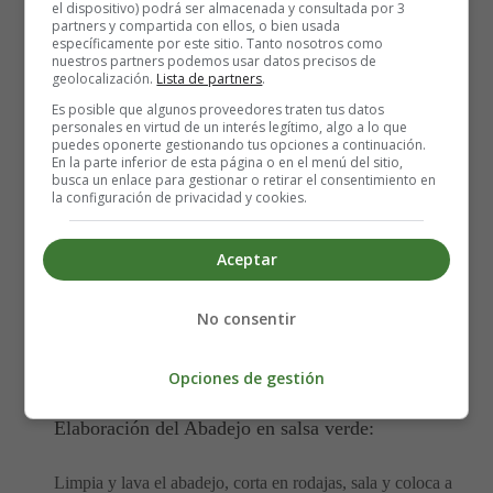
el dispositivo) podrá ser almacenada y consultada por 3
Cómo hacer Abadejo en salsa
partners y compartida con ellos, o bien usada
específicamente por este sitio. Tanto nosotros como
nuestros partners podemos usar datos precisos de
verde - Recetas Caseras
geolocalización.
Lista de partners
.
Es posible que algunos proveedores traten tus datos
personales en virtud de un interés legítimo, algo a lo que
Los ingredientes que necesitas para
puedes oponerte gestionando tus opciones a continuación.
En la parte inferior de esta página o en el menú del sitio,
hacer Abadejo en salsa verde son:
busca un enlace para gestionar o retirar el consentimiento en
la configuración de privacidad y cookies.
1 kilo de abadejo
Aceptar
1 cebolla
2 dientes de ajo
No consentir
1 vaso de vino blanco,
1 cucharada de harina
Aceite, perejil y sal
Opciones de gestión
Elaboración del Abadejo en salsa verde:
Limpia y lava el abadejo, corta en rodajas, sala y coloca a