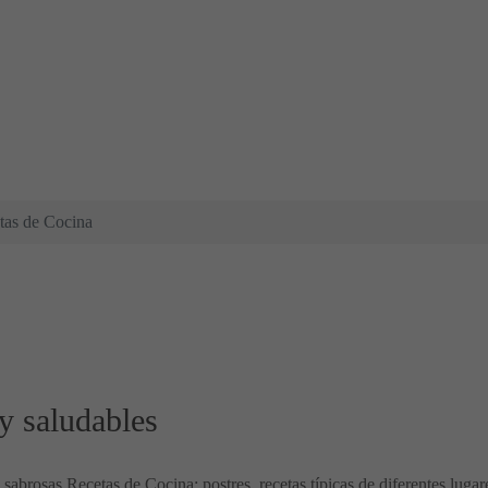
tas de Cocina
y saludables
y sabrosas Recetas de Cocina: postres, recetas típicas de diferentes luga