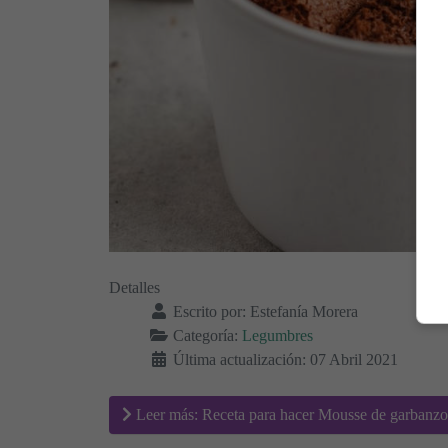
Detalles
Escrito por:
Estefanía Morera
Categoría:
Legumbres
Última actualización: 07 Abril 2021
Leer más: Receta para hacer Mousse de garbanzo