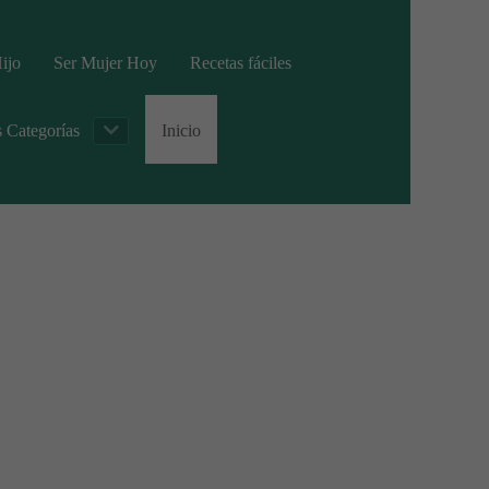
ijo
Ser Mujer Hoy
Recetas fáciles
s Categorías
Inicio