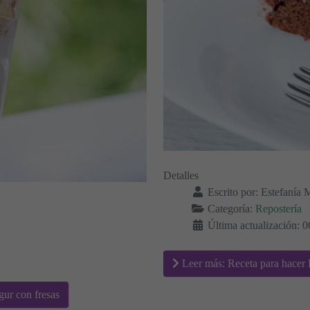
Detalles
Escrito por:
Estefanía 
Categoría:
Repostería
Última actualización: 0
Leer más: Receta para hacer P
gur con fresas