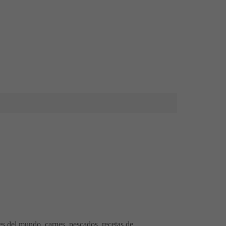
res del mundo, carnes, pescados, recetas de