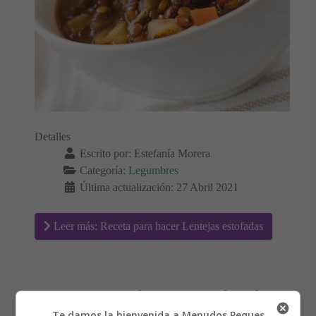
Detalles
Escrito por:
Estefanía Morera
Categoría:
Legumbres
Última actualización: 27 Abril 2021
Leer más: Receta para hacer Lentejas estofadas
Espárragos fritos con freidora
Te damos la bienvenida a Menudos Peques