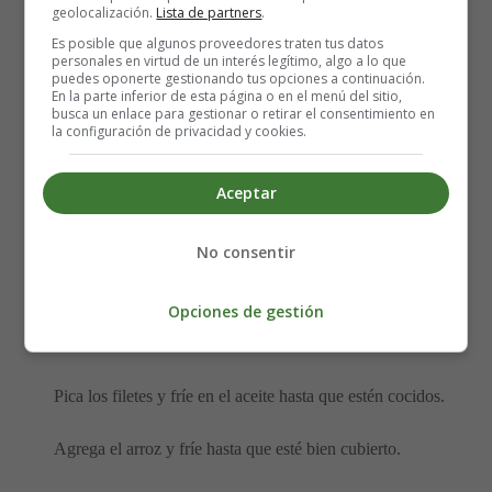
1 cucharadita de
curry
en polvo
geolocalización.
Lista de partners
.
570 ml de caldo de pollo
Es posible que algunos proveedores traten tus datos
2 filetes de
pechuga de pollo
(o 6 muslos de pollo)
personales en virtud de un interés legítimo, algo a lo que
puedes oponerte gestionando tus opciones a continuación.
1
mango
maduro (o 1 lata, escurrida), picado
En la parte inferior de esta página o en el menú del sitio,
30 gramos de mantequilla (o aceite)
busca un enlace para gestionar o retirar el consentimiento en
la configuración de privacidad y cookies.
Yogur griego (para servir)
Elaboración del Risotto de pollo y
Aceptar
mango:
No consentir
Pica la cebolla y el ajo y fríe en la mantequilla o aceite.
Opciones de gestión
Agrega el polvo de curry y cocina por unos minutos más.
Pica los filetes y fríe en el aceite hasta que estén cocidos.
Agrega el arroz y fríe hasta que esté bien cubierto.