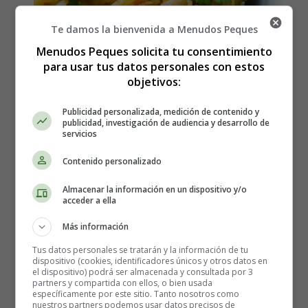
Te damos la bienvenida a Menudos Peques
Menudos Peques solicita tu consentimiento
para usar tus datos personales con estos
objetivos:
Publicidad personalizada, medición de contenido y
publicidad, investigación de audiencia y desarrollo de
servicios
Cómo hacer Risotto de pollo
Contenido personalizado
y mango - Recetas Caseras
Almacenar la información en un dispositivo y/o
acceder a ella
Los ingredientes que necesitas son:
Más información
Tus datos personales se tratarán y la información de tu
1 cebolla picada
dispositivo (cookies, identificadores únicos y otros datos en
el dispositivo) podrá ser almacenada y consultada por 3
Ajo, 3 dientes aplastados
partners y compartida con ellos, o bien usada
225 gramos de
arroz basmati
específicamente por este sitio. Tanto nosotros como
nuestros partners podemos usar datos precisos de