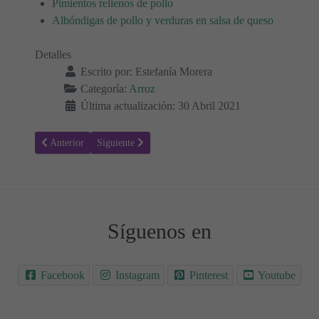
Pimientos rellenos de pollo
Albóndigas de pollo y verduras en salsa de queso
Detalles
Escrito por:
Estefanía Morera
Categoría:
Arroz
Última actualización: 30 Abril 2021
Artículo anterior: Receta para hacer Risotto de champiñones con que
Artículo siguiente: Receta para hacer Paella marinera
Anterior
Siguiente
Síguenos en
Facebook
Instagram
Pinterest
Youtube