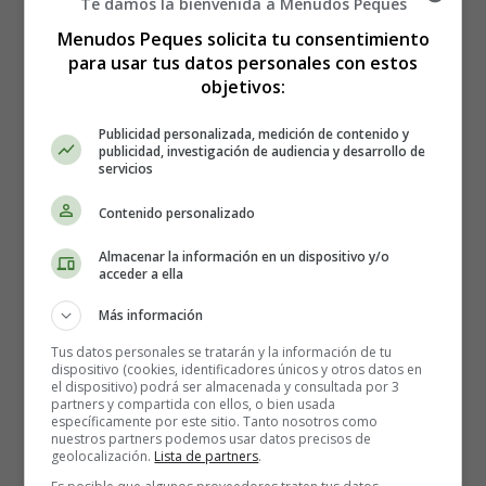
Te damos la bienvenida a Menudos Peques
Menudos Peques solicita tu consentimiento
para usar tus datos personales con estos
objetivos:
Publicidad personalizada, medición de contenido y
publicidad, investigación de audiencia y desarrollo de
servicios
Contenido personalizado
Cómo hacer Pollo y verduras
Almacenar la información en un dispositivo y/o
acceder a ella
con pesto - Recetas Caseras
Más información
Tus datos personales se tratarán y la información de tu
dispositivo (cookies, identificadores únicos y otros datos en
Los ingredientes que necesitas:
el dispositivo) podrá ser almacenada y consultada por 3
partners y compartida con ellos, o bien usada
específicamente por este sitio. Tanto nosotros como
1 berenjena en rodajas
nuestros partners podemos usar datos precisos de
1 pimiento rojo, cortado en cuartos
geolocalización.
Lista de partners
.
1 calabacín, cortado longitudinalmente