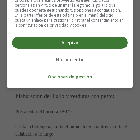
Es posible que algunos proveedores traten tus datos
personales en virtud de un interés legítimo, algo a lo que
Aceite de oliva
puedes oponerte gestionando tus opciones a continuación.
400 gramos de filetes de pollo sin piel
En la parte inferior de esta página o en el menú del sitio,
busca un enlace para gestionar o retirar el consentimiento en
50 gramos de hojas de rúcula
la configuración de privacidad y cookies.
Pesto
Aceptar
1 1/2 tazas de hojas frescas de albahaca
3 dientes de ajo pelados
No consentir
1/4 taza de piñones
1/4 taza de queso parmesano recién rallado
Opciones de gestión
1/4 taza de jugo de limón
Elaboración del Pollo y verduras con pesto:
Precalentar el horno a 180 ° C.
Corta la berenjena, corta el pimiento en cuartos y corta el
calabacín a lo largo.