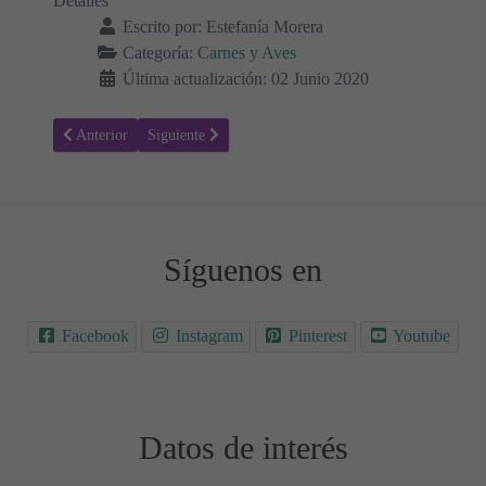
Detalles
Escrito por:
Estefanía Morera
Categoría:
Carnes y Aves
Última actualización: 02 Junio 2020
Artículo anterior: Pizza Rústica keto con verduras y pollo
Artículo siguiente: Pizza keto con base de pollo a la sa
Anterior
Siguiente
Síguenos en
Facebook
Instagram
Pinterest
Youtube
Datos de interés