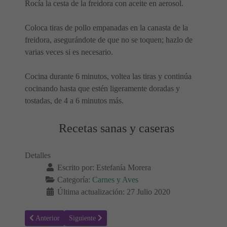
Rocía la cesta de la freidora con aceite en aerosol.
Coloca tiras de pollo empanadas en la canasta de la
freidora, asegurándote de que no se toquen; hazlo de
varias veces si es necesario.
Cocina durante 6 minutos, voltea las tiras y continúa
cocinando hasta que estén ligeramente doradas y
tostadas, de 4 a 6 minutos más.
Recetas sanas y caseras
Detalles
Escrito por:
Estefanía Morera
Categoría:
Carnes y Aves
Última actualización: 27 Julio 2020
Artículo anterior: Pollo con rabanitos Low carb Keto
Artículo siguiente: Rollitos de primavera de pollo con 
Anterior
Siguiente