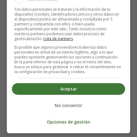
Tus datos personales se tratarán y la información de tu
½ taza de leche de coco enlatada
dispositivo (cookies, identificadores únicos y otros datos en
½ taza de jugo de piña
el dispositivo) podrá ser almacenada y consultada por 3
partners y compartida con ellos, o bien usada
2 cucharadas de azúcar morena
específicamente por este sitio. Tanto nosotros como
1 cucharada de salsa de soja
nuestros partners podemos usar datos precisos de
geolocalización.
Lista de partners
.
2 cucharaditas de salsa Sriracha
1 cucharadita de jengibre molido
Es posible que algunos proveedores traten tus datos
personales en virtud de un interés legítimo, algo a lo que
450 gramos de pechugas de pollo deshuesadas y sin
puedes oponerte gestionando tus opciones a continuación.
piel, cortadas en tiras
En la parte inferior de esta página o en el menú del sitio,
busca un enlace para gestionar o retirar el consentimiento en
2 huevos
la configuración de privacidad y cookies.
1 taza de coco rallado
1 taza de pan rallado
Aceptar
1 ½ cucharaditas de sal
½ cucharadita de pimienta negra molida
No consentir
Aceite en spray para cocinar
Elaboración del Pollo crujiente rebozado en coco
Opciones de gestión
en Air Fryer: