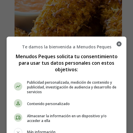
Te damos la bienvenida a Menudos Peques
Menudos Peques solicita tu consentimiento
para usar tus datos personales con estos
objetivos:
Cómo hacer Pollo crujiente
Publicidad personalizada, medición de contenido y
publicidad, investigación de audiencia y desarrollo de
servicios
en Air Fryer - Recetas
Contenido personalizado
Caseras
Almacenar la información en un dispositivo y/o
acceder a ella
Los ingredientes que necesitas:
Más información