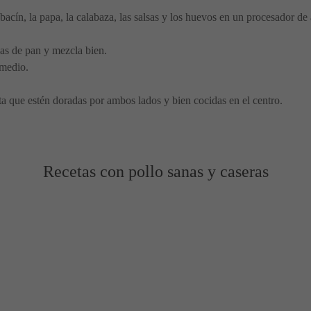
alabacín, la papa, la calabaza, las salsas y los huevos en un procesador d
as de pan y mezcla bien.
 medio.
a que estén doradas por ambos lados y bien cocidas en el centro.
Recetas con pollo sanas y caseras
ntigua
Tailandés 🤤