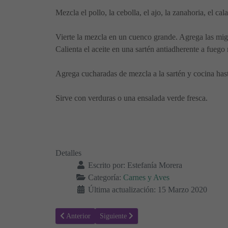
Mezcla el pollo, la cebolla, el ajo, la zanahoria, el c
Vierte la mezcla en un cuenco grande. Agrega las mig
Calienta el aceite en una sartén antiadherente a fuego
Agrega cucharadas de mezcla a la sartén y cocina hast
Sirve con verduras o una ensalada verde fresca.
Detalles
Escrito por:
Estefanía Morera
Categoría:
Carnes y Aves
Última actualización: 15 Marzo 2020
Artículo anterior: Receta para hacer Pastel de pastor a la a
Artículo siguiente: Receta para hacer Curry 
Anterior
Siguiente