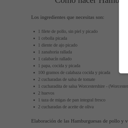
Los ingredientes que necesitas son:
1 filete de pollo, sin piel y picado
1 cebolla picada
1 diente de ajo picado
1 zanahoria rallada
1 calabacín rallado
1 papa, cocida y picada
100 gramos de calabaza cocida y picada
2 cucharadas de salsa de tomate
1 cucharadita de salsa Worcestershire - (Worcester,
2 huevos
1 taza de migas de pan integral fresco
2 cucharadas de aceite de oliva
Elaboración de las Hamburguesas de pollo y v