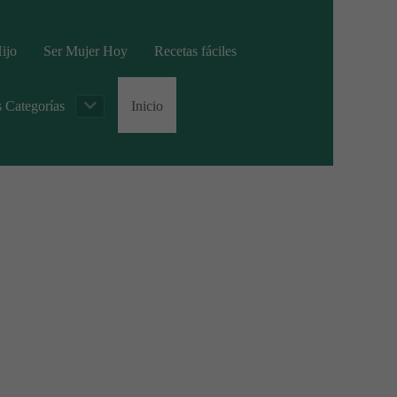
ijo
Ser Mujer Hoy
Recetas fáciles
s Categorías
Inicio