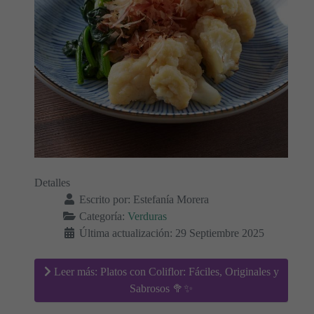
Detalles
Escrito por:
Estefanía Morera
Categoría:
Verduras
Última actualización: 29 Septiembre 2025
Leer más: Platos con Coliflor: Fáciles, Originales y
Sabrosos 🥦✨