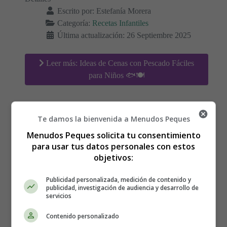
Escrito por:
Estefanía Morera
Categoría:
Recetas Infantiles
Última actualización: 26 Septiembre 2025
Leer más: Ideas de Cenas con Pescado Fáciles
para Niños 🐟🍽️
Te damos la bienvenida a Menudos Peques
Recetas con Legumbres
Menudos Peques solicita tu consentimiento
para usar tus datos personales con estos
Listas en Menos de 30
objetivos:
Minutos
Publicidad personalizada, medición de contenido y
publicidad, investigación de audiencia y desarrollo de
servicios
Contenido personalizado