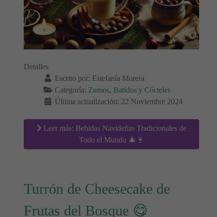
Detalles
Escrito por:
Estefanía Morera
Categoría:
Zumos, Batidos y Cócteles
Última actualización: 22 Noviembre 2024
Leer más: Bebidas Navideñas Tradicionales de
Todo el Mundo 🎄🍷
Turrón de Cheesecake de
Frutas del Bosque 😋