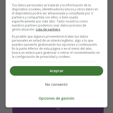
Tus datos personales se tratarán y la información de tu
dispositivo (cookies, identificadores únicos y otros datos en
el dispositivo) podrá ser almacenada y consultada por 3
partners y compartida con ellos, o bien usada
específicamente por este sitio. Tanto nosotros como
nuestros partners podemos usar datos precisos de
geolocalización.
Lista de partners
.
Es posible que algunos proveedores traten tus datos
personales en virtud de un interés legítimo, algo a lo que
puedes oponerte gestionando tus opciones a continuación.
En la parte inferior de esta página o en el menú del sitio,
busca un enlace para gestionar o retirar el consentimiento en
la configuración de privacidad y cookies.
Detalles
Aceptar
Escrito por:
Estefanía Morera
Categoría:
Repostería
No consentir
Última actualización: 18 Noviembre 2024
Opciones de gestión
Leer más: Turrón de Café con Leche y Avellanas
😋