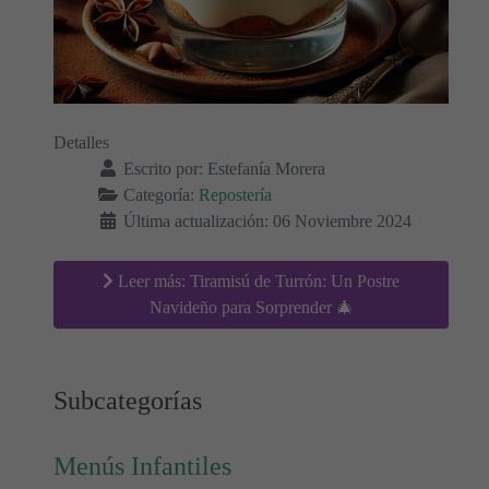
Detalles
Escrito por:
Estefanía Morera
Categoría:
Repostería
Última actualización: 06 Noviembre 2024
Leer más: Tiramisú de Turrón: Un Postre
Navideño para Sorprender 🎄
Subcategorías
Menús Infantiles