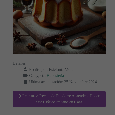
Detalles
Escrito por:
Estefanía Morera
Categoría:
Repostería
Última actualización: 25 Noviembre 2024
Leer más: Receta de Pandoro: Aprende a Hacer
este Clásico Italiano en Casa