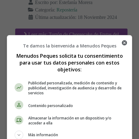
Escrito por:
Estefanía Morera
Categoría:
Repostería
Última actualización: 18 Noviembre 2024
Leer más: Turrón de Cheesecake de Frutas del
Bosque 😋
Te damos la bienvenida a Menudos Peques
Menudos Peques solicita tu consentimiento
para usar tus datos personales con estos
objetivos:
Turrón de Café con Leche y
Publicidad personalizada, medición de contenido y
Avellanas 😋
publicidad, investigación de audiencia y desarrollo de
servicios
Contenido personalizado
Almacenar la información en un dispositivo y/o
acceder a ella
Más información