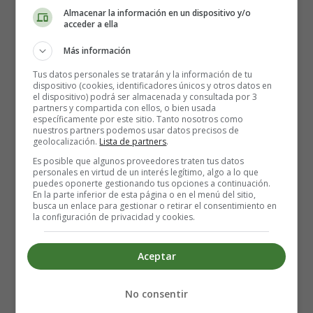
arándanos y chocolate blanco:
Almacenar la información en un dispositivo y/o
acceder a ella
En una cacerola pequeña a fuego lento, derrite la
Más información
mantequilla. Cuando esté completamente derretido,
Tus datos personales se tratarán y la información de tu
vierte la leche, bate y apaga el fuego. Asegúrate de
dispositivo (cookies, identificadores únicos y otros datos en
que la mezcla esté tibia (no demasiado caliente), y
el dispositivo) podrá ser almacenada y consultada por 3
partners y compartida con ellos, o bien usada
luego añade la levadura + una pizca de azúcar. Dejar
específicamente por este sitio. Tanto nosotros como
reposar durante 5 minutos para que la levadura
nuestros partners podemos usar datos precisos de
geolocalización.
Lista de partners
.
empiece a reaccionar.
Es posible que algunos proveedores traten tus datos
En el bol de una batidora o en un bol grande, añadir
personales en virtud de un interés legítimo, algo a lo que
la harina, el azúcar y la sal. Mezclar para incorporar.
puedes oponerte gestionando tus opciones a continuación.
En la parte inferior de esta página o en el menú del sitio,
Añadir el líquido, luego el huevo y mezclar con el
busca un enlace para gestionar o retirar el consentimiento en
gancho de la batidora, o con una cuchara de madera.
la configuración de privacidad y cookies.
En la batidora, amasar durante unos 5 minutos, o
amasar a mano en la encimera durante unos 5
Aceptar
minutos, hasta que esté muy suave, elástica y no muy
pegajosa.
No consentir
Vuelve a colocar la masa en un bol, cúbrela con
papel de plástico y déjala subir en un lugar