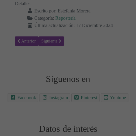
Detalles
Escrito por:
Estefanía Morera
Categoría:
Repostería
Última actualización: 17 Diciembre 2024
Artículo anterior: Postres Navideños Sin Horno: ¡Recetas Fáciles pa
Artículo siguiente: Receta de Pandoro: Aprende a Hacer
Anterior
Siguiente
Síguenos en
Facebook
Instagram
Pinterest
Youtube
Datos de interés