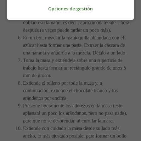
ligeramente más cálido, si es posible (como un
Opciones de gestión
alféizar soleado). La masa estará lista cuando haya
doblado su tamaño, es decir, aproximadamente 1 hora
después (a veces puede tardar un poco más).
En un bol, mezclar la mantequilla ablandada con el
azúcar hasta formar una pasta. Extraer la cáscara de
una naranja y añadirla a la mezcla. Déjalo a un lado.
Toma la masa y extiéndela sobre una superficie de
trabajo hasta formar un rectángulo grande de unos 5
mm de grosor.
Extiende el relleno por toda la masa y, a
continuación, extiende el chocolate blanco y los
arándanos por encima.
Presione ligeramente los aderezos en la masa (esto
aplastará un poco los arándanos, pero no pasa nada),
para que no se desprendan al enrollar la masa.
Extiende con cuidado la masa desde su lado más
ancho, lo más ajustado posible, para formar un bollo