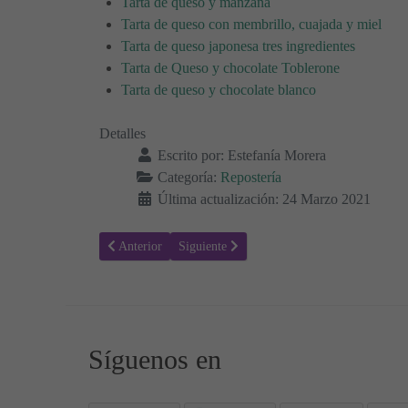
Tarta de queso y manzana
Tarta de queso con membrillo, cuajada y miel
Tarta de queso japonesa tres ingredientes
Tarta de Queso y chocolate Toblerone
Tarta de queso y chocolate blanco
Detalles
Escrito por:
Estefanía Morera
Categoría:
Repostería
Última actualización: 24 Marzo 2021
Artículo anterior: Receta para hacer Pan Dulce de Calabaz
Artículo siguiente: Receta para hacer Pretzel
Anterior
Siguiente
Síguenos en