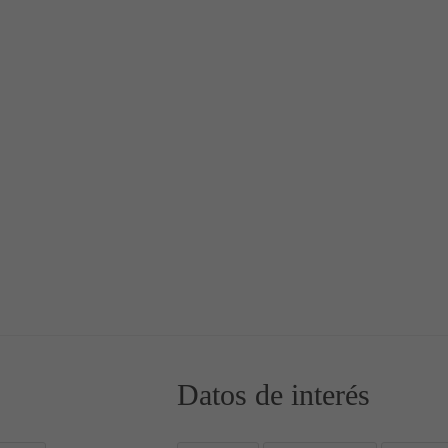
a 🍞
s dulces a la canela
Datos de interés