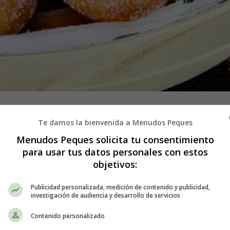
ómo hacer rosquillas y Orejuelas frit
Te damos la bienvenida a Menudos Peques
Menudos Peques solicita tu consentimiento
 hacer Orejuelas y rosquillas fritas son:
para usar tus datos personales con estos
objetivos:
Publicidad personalizada, medición de contenido y publicidad,
investigación de audiencia y desarrollo de servicios
Contenido personalizado