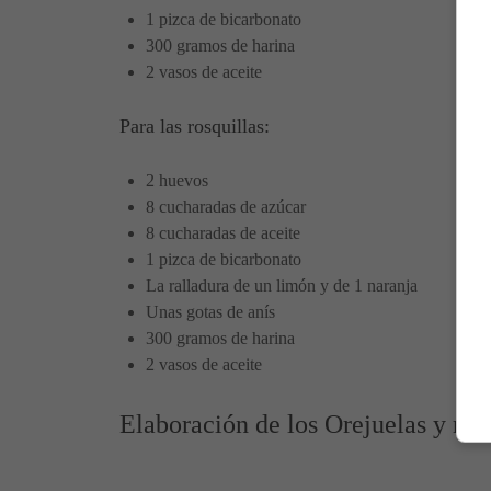
1 pizca de bicarbonato
300 gramos de harina
2 vasos de aceite
Para las rosquillas:
2 huevos
8 cucharadas de azúcar
8 cucharadas de aceite
1 pizca de bicarbonato
La ralladura de un limón y de 1 naranja
Unas gotas de anís
300 gramos de harina
2 vasos de aceite
Elaboración de los Orejuelas y rosqu