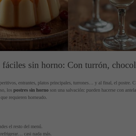
áciles sin horno: Con turrón, chocola
eritivos, entrantes, platos principales, turrones… y al final, el postre. 
eso, los
postres sin horno
son una salvación: pueden hacerse con antela
s que requieren horneado.
ndes el resto del menú.
, refrigerar… casi nada más.