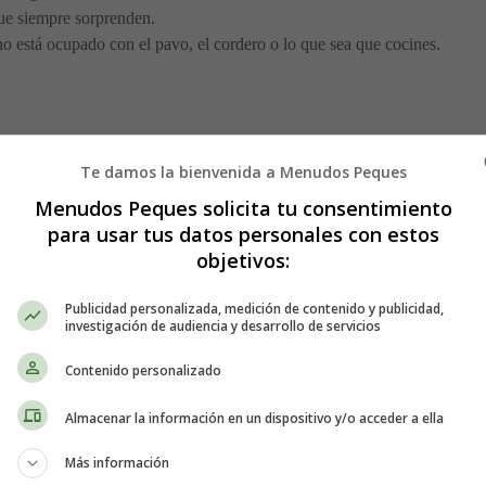
que siempre sorprenden.
orno está ocupado con el pavo, el cordero o lo que sea que cocines.
écnica, presentación).
Te damos la bienvenida a Menudos Peques
o
, con explicación paso a paso.
en azúcar).
Menudos Peques solicita tu consentimiento
s extra).
para usar tus datos personales con estos
objetivos:
Publicidad personalizada, medición de contenido y publicidad,
investigación de audiencia y desarrollo de servicios
ponerte a preparar
Contenido personalizado
res:
Almacenar la información en un dispositivo y/o acceder a ella
Más información