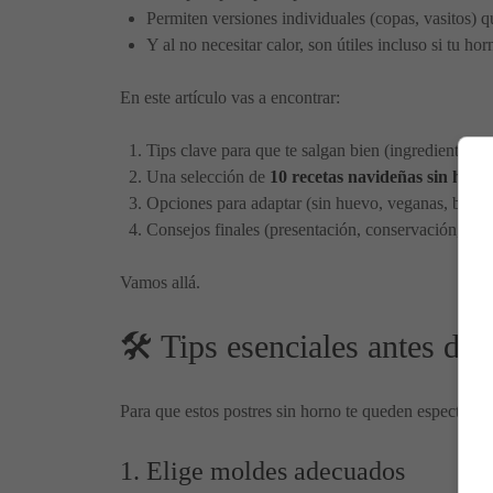
Permiten versiones individuales (copas, vasitos) 
Y al no necesitar calor, son útiles incluso si tu h
En este artículo vas a encontrar:
Tips clave para que te salgan bien (ingredientes, t
Una selección de
10 recetas navideñas sin horn
Opciones para adaptar (sin huevo, veganas, bajas 
Consejos finales (presentación, conservación, idea
Vamos allá.
🛠️ Tips esenciales antes de 
Para que estos postres sin horno te queden espectacula
1. Elige moldes adecuados