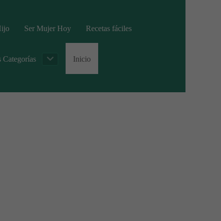
ijo
Ser Mujer Hoy
Recetas fáciles
s Categorías
Inicio