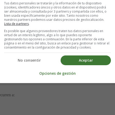
Tus datos personales se tratarán y la información de tu dispositivo
(cookies, identificadores únicos y otros datos en el dispositivo) podrá
ble facilitan desmoldar.
ser almacenada y consultada por 3 partners y compartida con ellos, o
el contraste de colores se ve genial.
bien usada específicamente por este sitio. Tanto nosotros como
nuestros partners podemos usar datos precisos de geolocalización.
te para facilitar el desmolde.
Lista de partners
.
Es posible que algunos proveedores traten tus datos personales en
 o bizcocho preparado
virtud de un interés legítimo, algo a lo que puedes oponerte
gestionando tus opciones a continuación. En la parte inferior de esta
página o en el menú del sitio, busca un enlace para gestionar o retirar el
consentimiento en la configuración de privacidad y cookies.
 mantequilla derretida (o margarina). Esa mezcla debes prensarla bien y 
.
No consentir
Aceptar
s tipo “soletilla” o sobaos, recortados al tamaño del molde, humedecido
Opciones de gestión
ecurren a: