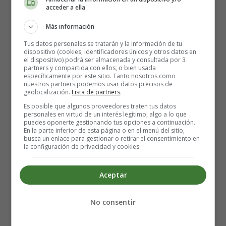
acceder a ella
Más información
Tus datos personales se tratarán y la información de tu
dispositivo (cookies, identificadores únicos y otros datos en
el dispositivo) podrá ser almacenada y consultada por 3
partners y compartida con ellos, o bien usada
específicamente por este sitio. Tanto nosotros como
nuestros partners podemos usar datos precisos de
geolocalización.
Lista de partners
.
Es posible que algunos proveedores traten tus datos
personales en virtud de un interés legítimo, algo a lo que
puedes oponerte gestionando tus opciones a continuación.
¿Qué tipo de embutidos
En la parte inferior de esta página o en el menú del sitio,
busca un enlace para gestionar o retirar el consentimiento en
la configuración de privacidad y cookies.
puede comer una
embarazada?
Aceptar
No consentir
Afortunadamente, hay carnes cocinadas que podrás
comer sin privarte. Por ejemplo, el jamón cocido no está