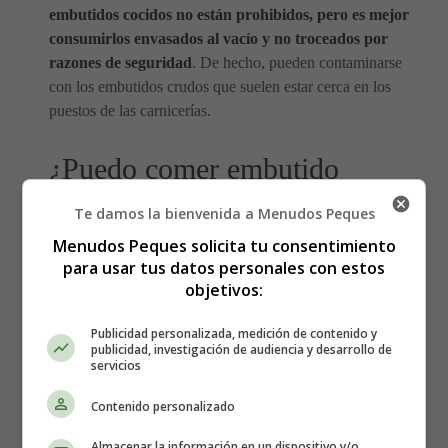
embutidos cocidos no están prohibidos, pero es mejor
consumirlos envasados al vacío y no troceados por
razones de seguridad
. De hecho, pueden contaminarse
con los embutidos crudos que suelen estar cerca en los
puestos de las carnicerías.
¿Puedo comer embutido
cocido durante el embarazo?
Te damos la bienvenida a Menudos Peques
Menudos Peques solicita tu consentimiento
para usar tus datos personales con estos
Puedes seguir disfrutando y hay alimentos que puedes
objetivos:
comer. No todo es pesimismo, aunque decir adiós al
jamón crudo y otros embutidos durante 9 meses pueda
Publicidad personalizada, medición de contenido y
parecer duro. A continuación se indican los embutidos
publicidad, investigación de audiencia y desarrollo de
servicios
permitidos durante el embarazo.
Contenido personalizado
Almacenar la información en un dispositivo y/o