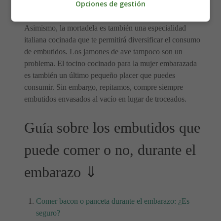
Opciones de gestión
prohibido.
Asimismo, la mortadela es también una especialidad
italiana cocinada que te permitirá diversificar el consumo
de embutidos. Los jamones de ave tampoco son un
problema. El tocino cocinado para la mujer embarazada
es también un último pequeño placer que puedes
consumir. Sin embargo, repitamos, compre siempre
embutidos envasados al vacío en lugar de troceados.
Guía sobre los embutidos que
puede comer o no, durante el
embarazo ⇓
Comer bacon o panceta durante el embarazo: ¿Es
seguro?