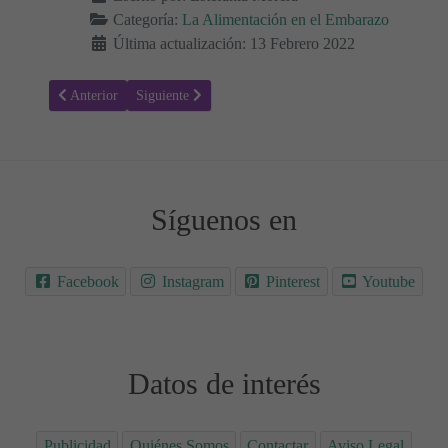
Categoría:
La Alimentación en el Embarazo
Última actualización: 13 Febrero 2022
Artículo anterior: ¿Se puede comer mousse de chocolate durante el 
Artículo siguiente: ¿Se puede comer Tiramisú durante
Anterior
Siguiente
Síguenos en
Facebook
Instagram
Pinterest
Youtube
Datos de interés
Publicidad
Quiénes Somos
Contactar
Aviso Legal