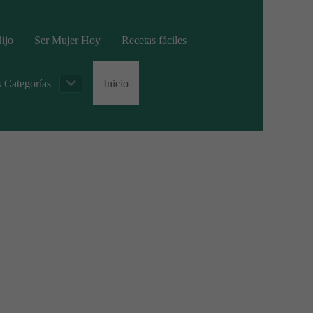
ijo
Ser Mujer Hoy
Recetas fáciles
s Categorías
Inicio