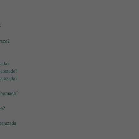
:
razo?
zada?
barazada?
barazada?
 ahumado?
zo?
barazada