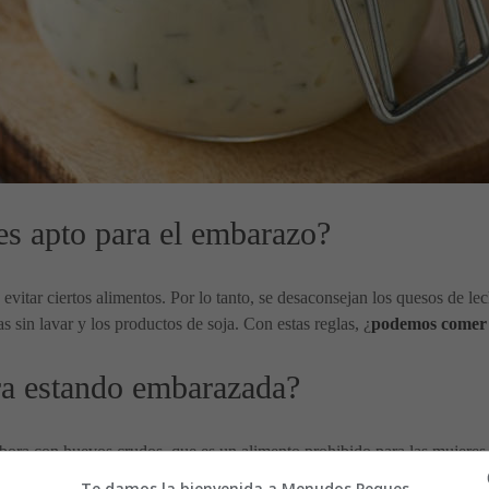
 es apto para el embarazo?
 evitar ciertos alimentos. Por lo tanto, se desaconsejan los quesos de le
s sin lavar y los productos de soja. Con estas reglas, ¿
podemos comer s
ra estando embarazada?
elabora con huevos crudos, que es un alimento prohibido para las mujeres
recomendados por su alto contenido en yodo (vital para el buen funciona
Te damos la bienvenida a Menudos Peques