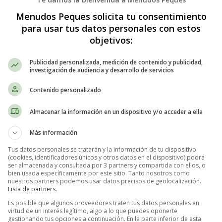
recordatorio, un huevo duro requiere 10 minutos de cocción en agua hir
Menudos Peques solicita tu consentimiento
para usar tus datos personales con estos
ntener bacterias que pueden transmitirse a los humanos. La salmone
objetivos:
o a través de alimentos contaminados. Una vez transmitida, puede causa
tis. Además,
el frío no mata la bacteria, sino que sólo bloquea su des
Publicidad personalizada, medición de contenido y publicidad,
investigación de audiencia y desarrollo de servicios
te el embarazo, la salsa tártara no es recomendable cuando se trata de
Contenido personalizado
o, un aumento de peso normal durante el embarazo contribuye a garanti
Almacenar la información en un dispositivo y/o acceder a ella
 gestacional
y a la
hipertensión arterial
, que pueden causar complicacion
Más información
Tus datos personales se tratarán y la información de tu dispositivo
(cookies, identificadores únicos y otros datos en el dispositivo) podrá
ser almacenada y consultada por 3 partners y compartida con ellos, o
n huevos pasteurizados
. La pasteurización, una técnica más conocida pa
bien usada específicamente por este sitio. Tanto nosotros como
nuestros partners podemos usar datos precisos de geolocalización.
 hacerla tú mismo, opta por una salsa industrial. Intenta comprar una sa
Lista de partners
.
Es posible que algunos proveedores traten tus datos personales en
virtud de un interés legítimo, algo a lo que puedes oponerte
gestionando tus opciones a continuación. En la parte inferior de esta