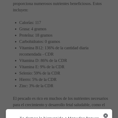
proporciona numerosos nutrientes beneficiosos. Estos
incluyen:
Calorías: 117
Grasa: 4 gramos
Proteína: 18 gramos
Carbohidratos: 0 gramos
Vitamina B12: 136% de la cantidad diaria
recomendada - CDR
Vitamina D: 86% de la CDR
Vitamina E: 9% de la CDR
Selenio: 59% de la CDR
Hierro: 5% de la CDR
Zinc: 3% de la CDR
El pescado es rico en muchos de los nutrientes necesarios
para el crecimiento y desarrollo fetal saludable, como el
yodo y las vitaminas B12 y D.