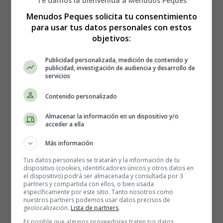
Te damos la bienvenida a Menudos Peques
En comparación con otras fuentes de proteínas, el
Menudos Peques solicita tu consentimiento
pescado a menudo es más rico en ácidos grasos omega-3
para usar tus datos personales con estos
EPA y DHA. El DHA desempeña un papel
objetivos:
especialmente importante durante el embarazo al
contribuir al desarrollo del cerebro fetal, y se ha
Publicidad personalizada, medición de contenido y
publicidad, investigación de audiencia y desarrollo de
relacionado con un mejor desarrollo del lactante y el
servicios
niño.
Contenido personalizado
Además, múltiples revisiones sobre la ingesta de pescado
Almacenar la información en un dispositivo y/o
durante el embarazo demuestran que los beneficios de
acceder a ella
comer
pescado con bajo contenido de mercurio
superan los riesgos potenciales para el desarrollo cerebral
Más información
de los bebés.
Tus datos personales se tratarán y la información de tu
dispositivo (cookies, identificadores únicos y otros datos en
el dispositivo) podrá ser almacenada y consultada por 3
partners y compartida con ellos, o bien usada
específicamente por este sitio. Tanto nosotros como
nuestros partners podemos usar datos precisos de
geolocalización.
Lista de partners
.
Es posible que algunos proveedores traten tus datos