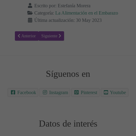
Escrito por:
Estefanía Morera
Categoría:
La Alimentación en el Embarazo
Última actualización: 30 May 2023
Artículo anterior: ¿Puedo comer marisco estando embarazada?
Artículo siguiente: Polen de abeja en el embarazo: ¿Es
Anterior
Siguiente
Síguenos en
Facebook
Instagram
Pinterest
Youtube
Datos de interés