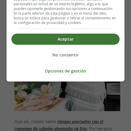
personales en virtud de un interés legítimo, algo a lo que
puedes oponerte gestionando tus opciones a continuación.
En la parte inferior de esta página o en el menú del sitio,
busca un enlace para gestionar o retirar el consentimiento en
la configuración de privacidad y cookies.
Aceptar
No consentir
Opciones de gestión
Aun así, existen varios
riesgos asociados con el
consumo de salmón ahumado en frío
. Por eso para