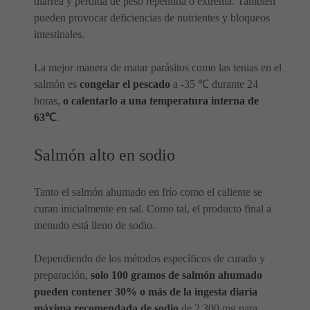
diarrea y pérdida de peso repentina o extrema. También
pueden provocar deficiencias de nutrientes y bloqueos
intestinales.
La mejor manera de matar parásitos como las tenias en el
salmón es
congelar el pescado
a -35 ℃ durante 24
horas,
o calentarlo a una temperatura interna de
63℃
.
Salmón alto en sodio
Tanto el salmón ahumado en frío como el caliente se
curan inicialmente en sal. Como tal, el producto final a
menudo está lleno de sodio.
Dependiendo de los métodos específicos de curado y
preparación,
solo 100 gramos de salmón ahumado
pueden contener 30% o más de la ingesta diaria
máxima recomendada de sodio
de 2,300 mg para