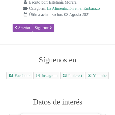
Escrito por:
Estefanía Morera
Categoría:
La Alimentación en el Embarazo
Última actualización: 08 Agosto 2021
Artículo anterior: ¿Puedo comer Salsa tártara en el embarazo?
Artículo siguiente: Pistachos para combatir los calamb
Anterior
Siguiente
Síguenos en
Facebook
Instagram
Pinterest
Youtube
Datos de interés