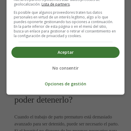
administrar medicamentos para:
geolocalización.
Lista de partners
.
Es posible que algunos proveedores traten tus datos
Ayudar a que los órganos maduren más rápidamente.
personales en virtud de un interés legítimo, algo a lo que
Reducir el riesgo de ciertas complicaciones.
puedes oponerte gestionando tus opciones a continuación.
En la parte inferior de esta página o en el menú del sitio,
Intentar retrasar el parto durante un breve periodo de
busca un enlace para gestionar o retirar el consentimiento en
tiempo.
la configuración de privacidad y cookies.
⇒
Maduración Pulmonar Farmacológica Fetal - Partos
Aceptar
Prematuros
No consentir
¿Qué ocurre si el parto está
Opciones de gestión
demasiado avanzado para
poder detenerlo?
Cuando el trabajo de parto prematuro está demasiado
avanzado para ser detenido, puede ser necesario el parto.
Si el hospital no dispone de los recursos necesarios para