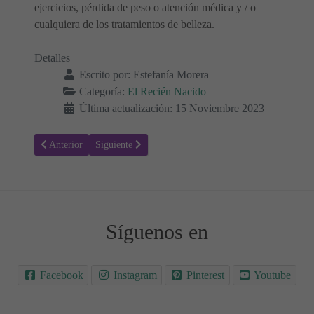
ejercicios, pérdida de peso o atención médica y / o
cualquiera de los tratamientos de belleza.
Detalles
Escrito por:
Estefanía Morera
Categoría:
El Recién Nacido
Última actualización: 15 Noviembre 2023
Artículo anterior: Guía de Cuidados y Salud del Recién Nacido 👶
Artículo siguiente: ¿Cómo cuidar y curar el cordón umb
Anterior
Siguiente
Síguenos en
Facebook
Instagram
Pinterest
Youtube