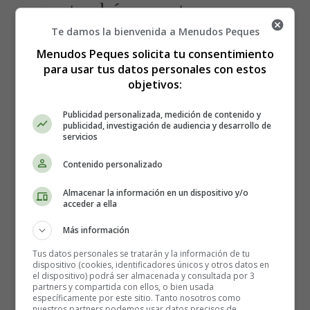
que tendrá un parto
Te damos la bienvenida a Menudos Peques
prematuro?
Menudos Peques solicita tu consentimiento
para usar tus datos personales con estos
Es difícil para los profesionales sanitarios predecir qué
objetivos:
mujeres con síntomas tendrán un parto prematuro. Los
Publicidad personalizada, medición de contenido y
objetivos del seguimiento y el tratamiento son reducir el
publicidad, investigación de audiencia y desarrollo de
riesgo de parto prematuro y proteger tu salud y la del
servicios
feto.
Contenido personalizado
¿Cómo se controla el parto
Almacenar la información en un dispositivo y/o
acceder a ella
prematuro?
Más información
Tus datos personales se tratarán y la información de tu
El ginecólogo tratará el parto prematuro en función de lo
dispositivo (cookies, identificadores únicos y otros datos en
el dispositivo) podrá ser almacenada y consultada por 3
que considere mejor para tu salud y la del feto. Si el feto
partners y compartida con ellos, o bien usada
se beneficia por retrasar en el parto, se pueden
específicamente por este sitio. Tanto nosotros como
nuestros partners podemos usar datos precisos de